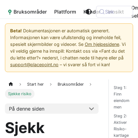
O
Bruksområder
Placepoint
Plattform
Kunder
Søk
Innsikt
se
Beta!
Dokumentasjonen er automatisk generert.
Informasjonen kan være ufullstendig og inneholde feil,
spesielt skjermbilder og videoer. Se
Om hjelpesidene
. Vi
vil veldig gjerne ha innspill: Kontakt oss via «Fant du det
du lette etter?» nederst, i chatten nede til høyre eller på
support@placepoint.no
– vi svarer så fort vi kan!
Start her
Bruksområder
Steg 1:
Sjekke risiko
Finn
eiendom
men
På denne siden
Steg 2:
Sjekk
Aktiver
Risiko-
kartlage