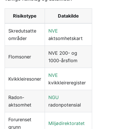
Risikotype
Datakilde
Skredutsatte
NVE
områder
aktsomhetskart
NVE 200- og
Flomsoner
1000-årsflom
NVE
Kvikkleiresoner
kvikkleireregister
Radon-
NGU
aktsomhet
radonpotensial
Forurenset
Miljødirektoratet
grunn