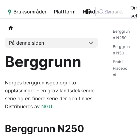
O
Bruksområder
Placepoint
Plattform
Kunder
Søk
Innsikt
se
Berggrun
n N250
På denne siden
Berggrun
n N50
Berggrunn
Bruk i
Placepoi
nt
Norges berggrunnsgeologi i to
oppløsninger - en grov landsdekkende
serie og en finere serie der den finnes.
Distribueres av
NGU
.
Berggrunn N250