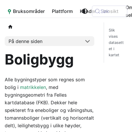
O
Bruksområder
Placepoint
Plattform
Kunder
Søk
Innsikt
se
Slik
vises
På denne siden
datasett
et i
Boligbygg
kartet
Alle bygningstyper som regnes som
bolig i
matrikkelen
, med
bygningsgeometri fra Felles
kartdatabase (FKB). Dekker hele
spekteret fra eneboliger og våningshus,
tomannsboliger (vertikalt og horisontalt
delt), leilighetsbygg i ulike høyder,