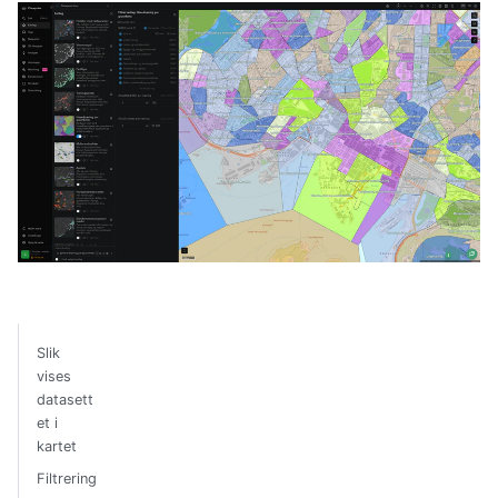
Slik
vises
datasett
et i
kartet
Filtrering