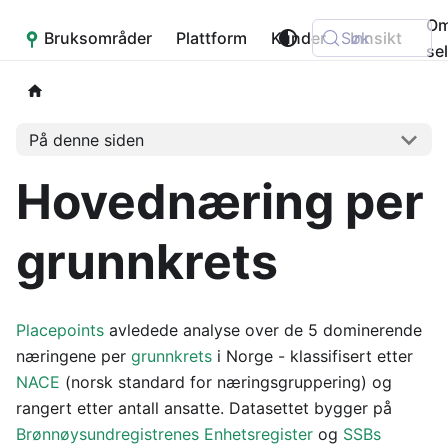
O
Bruksområder
Placepoint
Plattform
Kunder
Søk
Innsikt
se
På denne siden
Hovednæring per
grunnkrets
Placepoints
avledede analyse over de 5 dominerende
næringene per
grunnkrets
i Norge - klassifisert etter
NACE
(norsk standard for næringsgruppering) og
rangert etter antall ansatte. Datasettet bygger på
Brønnøysundregistrenes Enhetsregister
og
SSBs