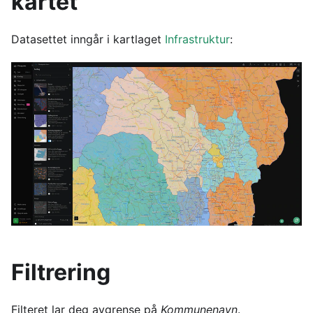
kartet
Datasettet inngår i kartlaget
Infrastruktur
:
Filtrering
Filteret lar deg avgrense på
Kommunenavn
.