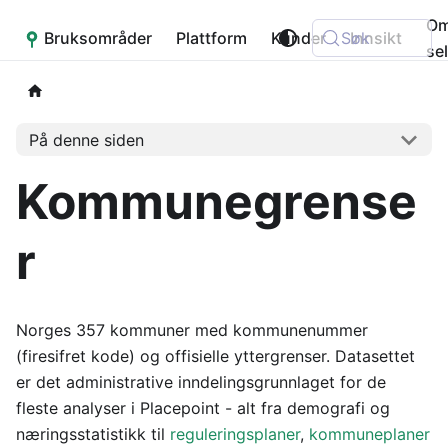
O
Bruksområder
Placepoint
Plattform
Kunder
Søk
Innsikt
se
På denne siden
Kommunegrense
r
Norges 357 kommuner med kommunenummer
(firesifret kode) og offisielle yttergrenser. Datasettet
er det administrative inndelingsgrunnlaget for de
fleste analyser i Placepoint - alt fra demografi og
næringsstatistikk til
reguleringsplaner
,
kommuneplaner