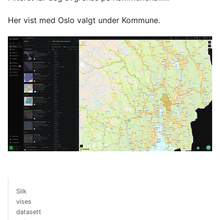
Her vist med Oslo valgt under Kommune.
Slik
vises
datasett