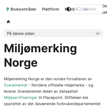
O
Bruksområder
Placepoint
Plattform
Kunder
Søk
Innsikt
se
På denne siden
Miljømerking
Norge
Miljømerking Norge er den norske forvalteren av
Svanemerket
- Nordens offisielle miljømerke - og
leverer Svanemerket-delen av datasettet
Miljøsertifiseringer
til Placepoint. Stiftelsen ble
opprettet av det daværende forbrukerdepartementet