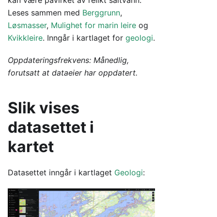
kan være påvirket av relikt saltvann.
Leses sammen med
Berggrunn
,
Løsmasser
,
Mulighet for marin leire
og
Kvikkleire
. Inngår i kartlaget for
geologi
.
Oppdateringsfrekvens: Månedlig,
forutsatt at dataeier har oppdatert.
Slik vises
datasettet i
kartet
Datasettet inngår i kartlaget
Geologi
: