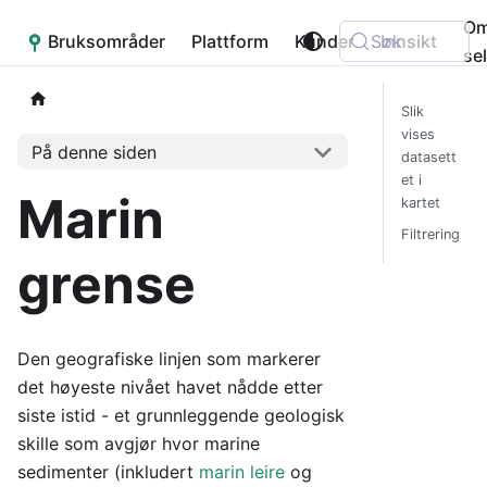
O
Bruksområder
Placepoint
Plattform
Kunder
Søk
Innsikt
se
Slik
vises
På denne siden
datasett
et i
Marin
kartet
Filtrering
grense
Den geografiske linjen som markerer
det høyeste nivået havet nådde etter
siste istid - et grunnleggende geologisk
skille som avgjør hvor marine
sedimenter (inkludert
marin leire
og