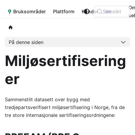
O
Bruksområder
Placepoint
Plattform
Kunder
Søk
Innsikt
se
På denne siden
Miljøsertifisering
er
Sammenstilt datasett over bygg med
tredjepartsverifisert miljøsertifisering i Norge, fra de
tre store internasjonale sertifiseringsordningene: