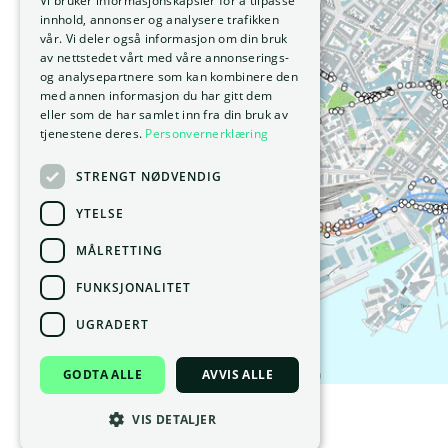
Vi bruker informasjonskapsler for å tilpasse
innhold, annonser og analysere trafikken
vår. Vi deler også informasjon om din bruk
av nettstedet vårt med våre annonserings-
og analysepartnere som kan kombinere den
med annen informasjon du har gitt dem
eller som de har samlet inn fra din bruk av
tjenestene deres.
Personvernerklæring
STRENGT NØDVENDIG
YTELSE
MÅLRETTING
FUNKSJONALITET
UGRADERT
GODTA ALLE
AVVIS ALLE
VIS DETALJER