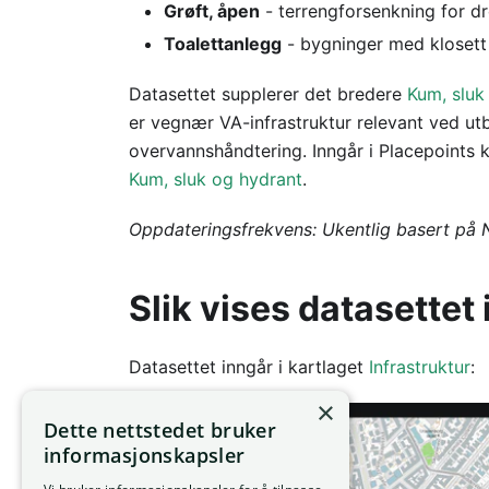
Grøft, åpen
- terrengforsenkning for d
Toalettanlegg
- bygninger med klosett e
Datasettet supplerer det bredere
Kum, sluk
er vegnær VA-infrastruktur relevant ved ut
overvannshåndtering. Inngår i Placepoints 
Kum, sluk og hydrant
.
Oppdateringsfrekvens: Ukentlig basert på
Slik vises datasettet 
Datasettet inngår i kartlaget
Infrastruktur
:
×
Dette nettstedet bruker
informasjonskapsler