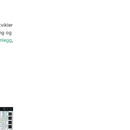
vikler
ing og
nlegg
,