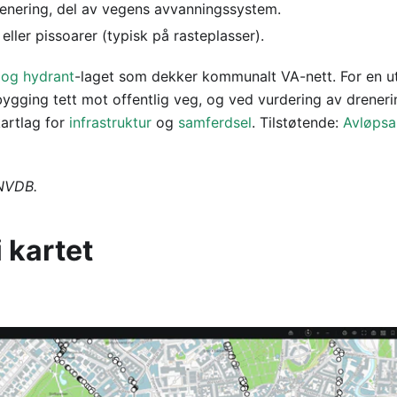
renering, del av vegens avvanningssystem.
ller pissoarer (typisk på rasteplasser).
 og hydrant
-laget som dekker kommunalt VA-nett. For en ut
bygging tett mot offentlig veg, og ved vurdering av drener
kartlag for
infrastruktur
og
samferdsel
. Tilstøtende:
Avløpsa
 NVDB.
i kartet