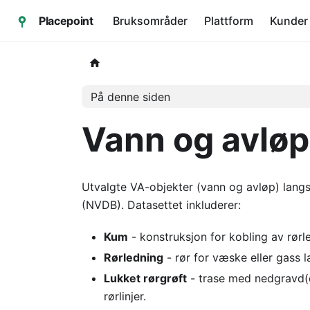
Placepoint
Bruksområder
Plattform
Kunder
På denne siden
Vann og avløp
Utvalgte VA-objekter (vann og avløp) langs
(NVDB). Datasettet inkluderer:
Kum
- konstruksjon for kobling av rørle
Rørledning
- rør for væske eller gass l
Lukket rørgrøft
- trase med nedgravd(e)
rørlinjer.