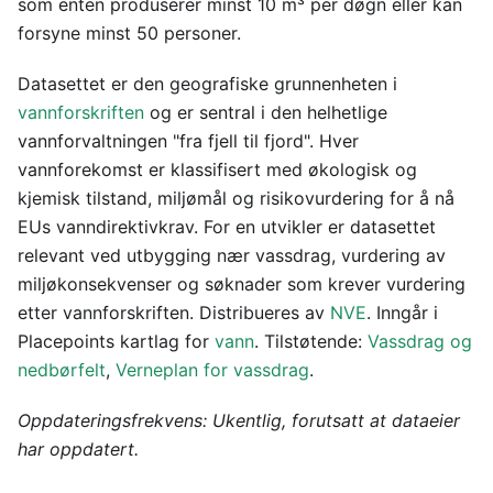
som enten produserer minst 10 m³ per døgn eller kan
forsyne minst 50 personer.
Datasettet er den geografiske grunnenheten i
vannforskriften
og er sentral i den helhetlige
vannforvaltningen "fra fjell til fjord". Hver
vannforekomst er klassifisert med økologisk og
kjemisk tilstand, miljømål og risikovurdering for å nå
EUs vanndirektivkrav. For en utvikler er datasettet
relevant ved utbygging nær vassdrag, vurdering av
miljøkonsekvenser og søknader som krever vurdering
etter vannforskriften. Distribueres av
NVE
. Inngår i
Placepoints kartlag for
vann
. Tilstøtende:
Vassdrag og
nedbørfelt
,
Verneplan for vassdrag
.
Oppdateringsfrekvens: Ukentlig, forutsatt at dataeier
har oppdatert.