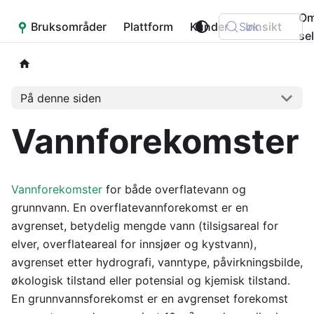
O
Bruksområder
Placepoint
Plattform
Kunder
Søk
Innsikt
se
På denne siden
Vannforekomster
Vannforekomster
for både overflatevann og
grunnvann. En overflatevannforekomst er en
avgrenset, betydelig mengde vann (tilsigsareal for
elver, overflateareal for innsjøer og kystvann),
avgrenset etter hydrografi, vanntype, påvirkningsbilde,
økologisk tilstand eller potensial og kjemisk tilstand.
En grunnvannsforekomst er en avgrenset forekomst