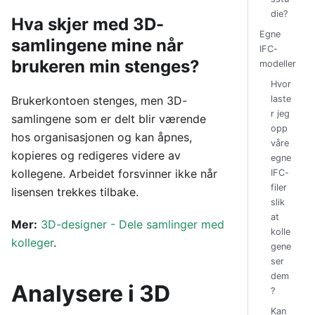
die?
Hva skjer med 3D-
Egne
samlingene mine når
IFC-
brukeren min stenges?
modeller
Hvor
laste
Brukerkontoen stenges, men 3D-
r jeg
samlingene som er delt blir værende
opp
hos organisasjonen og kan åpnes,
våre
kopieres og redigeres videre av
egne
kollegene. Arbeidet forsvinner ikke når
IFC-
filer
lisensen trekkes tilbake.
slik
at
Mer:
3D-designer - Dele samlinger med
kolle
kolleger
.
gene
ser
dem
Analysere i 3D
?
Kan