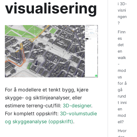
visualisering
i 3D-
visni
ngen
?
Finn
es
det
en
walk
-
mod
us
for å
For å modellere et tenkt bygg, kjøre
gå
rund
skygge- og siktlinjeanalyser, eller
t inni
estimere terreng-cut/fill:
3D-designer
.
en
For komplett oppskrift:
3D-volumstudie
mod
og skyggeanalyse (oppskrift)
.
ell?
Hvor