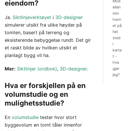
Mod
eiendom?
ellen
min
Ja.
Siktlinjeverktøyet
i
3D-designer
havn
simulerer utsikt fra ulike høyder på
et på
feil
tomten, basert på terreng og
sted
eksisterende bebyggelse rundt. Det gir
i
et raskt bilde av hvilken utsikt et
karte
planlagt bygg vil ha.
t -
hva
Mer:
Siktlinjer (ordbok)
,
3D-designer
.
gjør
jeg?
Hva er forskjellen på en
volumstudie og en
mulighetsstudie?
En
volumstudie
tester hvor stort
byggevolum en tomt tåler innenfor