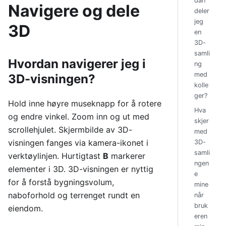
dan
Navigere og dele
deler
jeg
3D
en
3D-
samli
Hvordan navigerer jeg i
ng
med
3D-visningen?
kolle
ger?
Hold inne høyre museknapp for å rotere
Hva
og endre vinkel. Zoom inn og ut med
skjer
scrollehjulet. Skjermbilde av 3D-
med
visningen fanges via kamera-ikonet i
3D-
samli
verktøylinjen. Hurtigtast
B
markerer
ngen
elementer i 3D. 3D-visningen er nyttig
e
for å forstå bygningsvolum,
mine
naboforhold og terrenget rundt en
når
bruk
eiendom.
eren