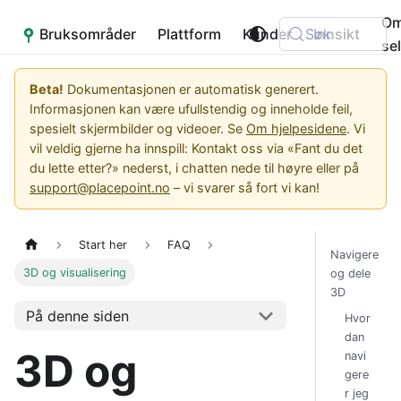
O
Bruksområder
Placepoint
Plattform
Kunder
Søk
Innsikt
se
Beta!
Dokumentasjonen er automatisk generert.
Informasjonen kan være ufullstendig og inneholde feil,
spesielt skjermbilder og videoer. Se
Om hjelpesidene
. Vi
vil veldig gjerne ha innspill: Kontakt oss via «Fant du det
du lette etter?» nederst, i chatten nede til høyre eller på
support@placepoint.no
– vi svarer så fort vi kan!
Start her
FAQ
Navigere
3D og visualisering
og dele
3D
På denne siden
Hvor
dan
3D og
navi
gere
r jeg