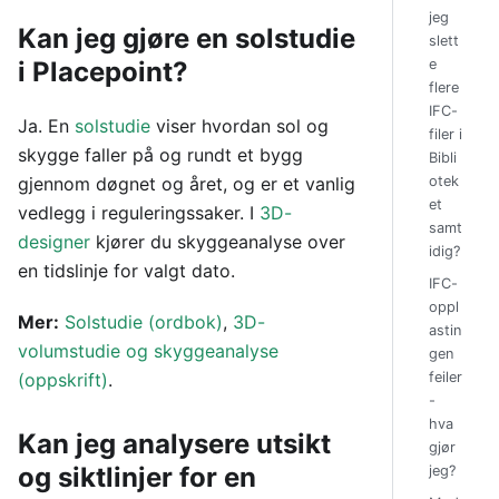
jeg
Kan jeg gjøre en solstudie
slett
e
i Placepoint?
flere
IFC-
Ja. En
solstudie
viser hvordan sol og
filer i
skygge faller på og rundt et bygg
Bibli
otek
gjennom døgnet og året, og er et vanlig
et
vedlegg i reguleringssaker. I
3D-
samt
designer
kjører du skyggeanalyse over
idig?
en tidslinje for valgt dato.
IFC-
oppl
Mer:
Solstudie (ordbok)
,
3D-
astin
volumstudie og skyggeanalyse
gen
feiler
(oppskrift)
.
-
hva
Kan jeg analysere utsikt
gjør
og siktlinjer for en
jeg?