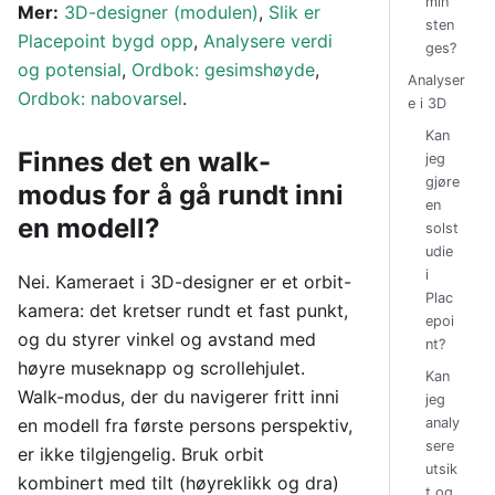
min
Mer:
3D-designer (modulen)
,
Slik er
sten
Placepoint bygd opp
,
Analysere verdi
ges?
og potensial
,
Ordbok: gesimshøyde
,
Analyser
Ordbok: nabovarsel
.
e i 3D
Kan
Finnes det en walk-
jeg
gjøre
modus for å gå rundt inni
en
en modell?
solst
udie
i
Nei. Kameraet i 3D-designer er et orbit-
Plac
kamera: det kretser rundt et fast punkt,
epoi
og du styrer vinkel og avstand med
nt?
høyre museknapp og scrollehjulet.
Kan
Walk-modus, der du navigerer fritt inni
jeg
analy
en modell fra første persons perspektiv,
sere
er ikke tilgjengelig. Bruk orbit
utsik
kombinert med tilt (høyreklikk og dra)
t og