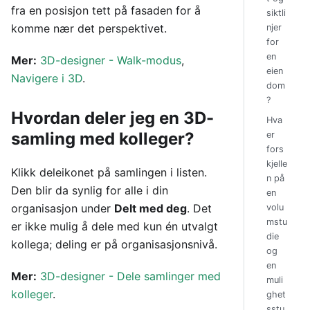
fra en posisjon tett på fasaden for å
siktli
komme nær det perspektivet.
njer
for
en
Mer:
3D-designer - Walk-modus
,
eien
Navigere i 3D
.
dom
?
Hvordan deler jeg en 3D-
Hva
samling med kolleger?
er
fors
kjelle
Klikk deleikonet på samlingen i listen.
n på
Den blir da synlig for alle i din
en
organisasjon under
Delt med deg
. Det
volu
mstu
er ikke mulig å dele med kun én utvalgt
die
kollega; deling er på organisasjonsnivå.
og
en
Mer:
3D-designer - Dele samlinger med
muli
kolleger
.
ghet
sstu