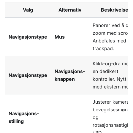
Valg
Alternativ
Beskrivelse
Panorer ved å dra
zoom med scroll.
Navigasjonstype
Mus
Anbefales med
trackpad.
Klikk-og-dra med
Navigasjons-
en dedikert
Navigasjonstype
knappen
kontroller. Nyttig
med ekstern mus.
Justerer kamerae
bevegelsesmønst
Navigasjons-
og
stilling
rotasjonshastighe
i 3D.