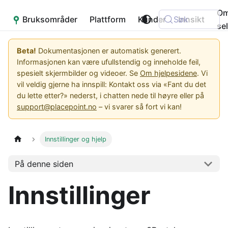
O
Bruksområder
Placepoint
Plattform
Kunder
Søk
Innsikt
se
Beta!
Dokumentasjonen er automatisk generert.
Informasjonen kan være ufullstendig og inneholde feil,
spesielt skjermbilder og videoer. Se
Om hjelpesidene
. Vi
vil veldig gjerne ha innspill: Kontakt oss via «Fant du det
du lette etter?» nederst, i chatten nede til høyre eller på
support@placepoint.no
– vi svarer så fort vi kan!
Innstillinger og hjelp
På denne siden
Innstillinger