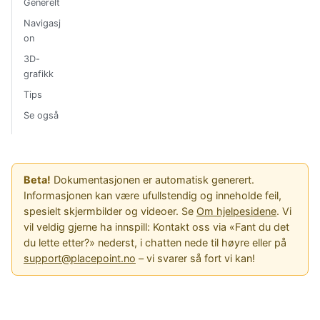
Generelt
Navigasj
on
3D-
grafikk
Tips
Se også
Beta!
Dokumentasjonen er automatisk generert.
Informasjonen kan være ufullstendig og inneholde feil,
spesielt skjermbilder og videoer. Se
Om hjelpesidene
. Vi
vil veldig gjerne ha innspill: Kontakt oss via «Fant du det
du lette etter?» nederst, i chatten nede til høyre eller på
support@placepoint.no
– vi svarer så fort vi kan!