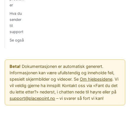
er
Hva du
sender
til
support
Se også
Beta!
Dokumentasjonen er automatisk generert.
Informasjonen kan være ufullstendig og inneholde feil,
spesielt skjermbilder og videoer. Se
Om hjelpesidene
. Vi
vil veldig gjerne ha innspill: Kontakt oss via «Fant du det
du lette etter?» nederst, i chatten nede til høyre eller på
support@placepoint.no
– vi svarer så fort vi kan!