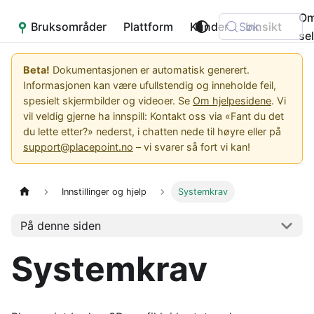
O
Bruksområder
Placepoint
Plattform
Kunder
Søk
Innsikt
se
Beta!
Dokumentasjonen er automatisk generert.
Informasjonen kan være ufullstendig og inneholde feil,
spesielt skjermbilder og videoer. Se
Om hjelpesidene
. Vi
vil veldig gjerne ha innspill: Kontakt oss via «Fant du det
du lette etter?» nederst, i chatten nede til høyre eller på
support@placepoint.no
– vi svarer så fort vi kan!
Innstillinger og hjelp
Systemkrav
På denne siden
Systemkrav