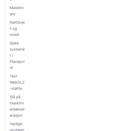
Maskinv
are
Nettbret
t og
mobil
Sjekk
systeme
t i
Placepoi
nt
Test
WebGL2
-støtte
Slå på
maskinv
areaksel
erasjon
Vanlige
problem