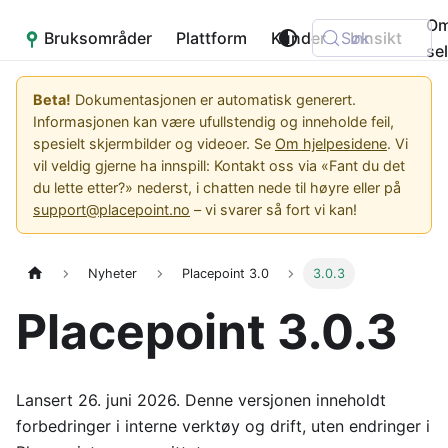
O
Bruksområder
Placepoint
Plattform
Kunder
Søk
Innsikt
se
Beta!
Dokumentasjonen er automatisk generert.
Informasjonen kan være ufullstendig og inneholde feil,
spesielt skjermbilder og videoer. Se
Om hjelpesidene
. Vi
vil veldig gjerne ha innspill: Kontakt oss via «Fant du det
du lette etter?» nederst, i chatten nede til høyre eller på
support@placepoint.no
– vi svarer så fort vi kan!
Nyheter
Placepoint 3.0
3.0.3
Placepoint 3.0.3
Lansert 26. juni 2026. Denne versjonen inneholdt
forbedringer i interne verktøy og drift, uten endringer i