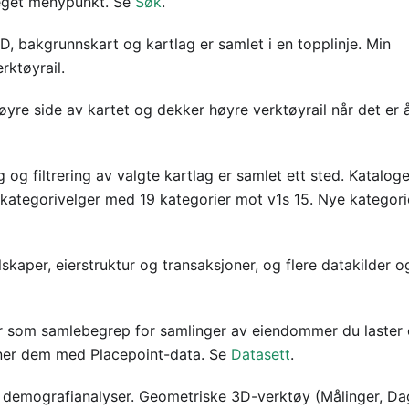
eget menypunkt. Se
Søk
.
 bakgrunnskart og kartlag er samlet i en topplinje. Min
rktøyrail.
 høyre side av kartet og dekker høyre verktøyrail når det er 
 og filtrering av valgte kartlag er samlet ett sted. Katalog
rt kategorivelger med 19 kategorier mot v1s 15. Nye kategori
per, eierstruktur og transaksjoner, og flere datakilder o
 som samlebegrep for samlinger av eiendommer du laster
iner dem med Placepoint-data. Se
Datasett
.
 demografianalyser. Geometriske 3D-verktøy (Målinger, Da