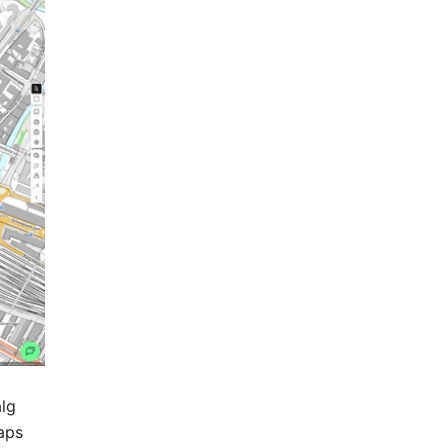
alg
aps