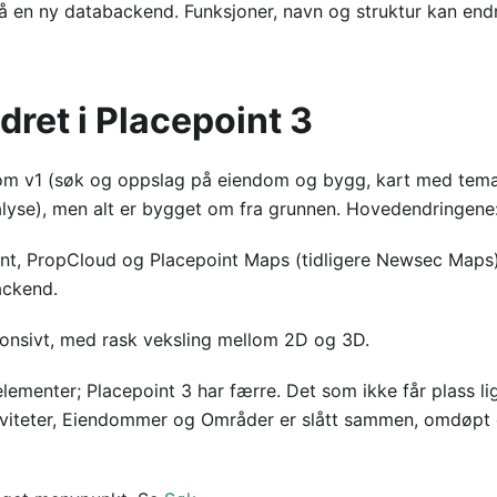
på en ny databackend. Funksjoner, navn og struktur kan end
dret i Placepoint 3
om v1 (søk og oppslag på eiendom og bygg, kart med tema
nalyse), men alt er bygget om fra grunnen. Hovedendringene
nt, PropCloud og Placepoint Maps (tidligere Newsec Maps
ackend.
nsivt, med rask veksling mellom 2D og 3D.
lementer; Placepoint 3 har færre. Det som ikke får plass li
tiviteter, Eiendommer og Områder er slått sammen, omdøpt e