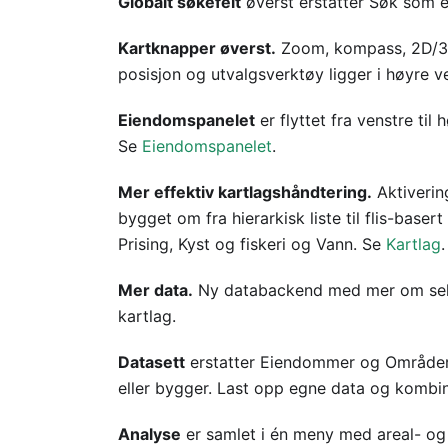
Globalt søkefelt
øverst erstatter Søk som 
Kartknapper øverst.
Zoom, kompass, 2D/3D,
posisjon og utvalgsverktøy ligger i høyre ve
Eiendomspanelet
er flyttet fra venstre til
Se
Eiendomspanelet
.
Mer effektiv kartlagshåndtering.
Aktivering
bygget om fra hierarkisk liste til flis-base
Prising, Kyst og fiskeri og Vann. Se
Kartlag
.
Mer data.
Ny databackend med mer om selska
kartlag.
Datasett
erstatter Eiendommer og Områder
eller bygger. Last opp egne data og komb
Analyse
er samlet i én meny med areal- og