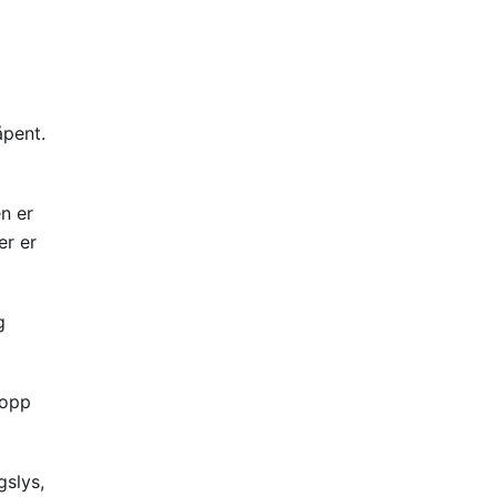
åpent.
en er
er er
g
 opp
gslys,