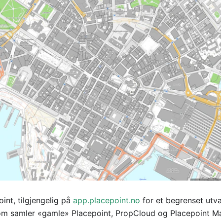
int, tilgjengelig på
app.placepoint.no
for et begrenset utv
 som samler «gamle» Placepoint, PropCloud og Placepoint M