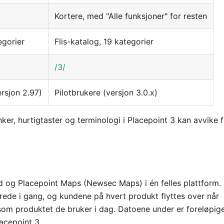
Kortere, med "Alle funksjoner" for resten
egorier
Flis-katalog, 19 kategorier
/3/
ersjon 2.97)
Pilotbrukere (versjon 3.0.x)
nker, hurtigtaster og terminologi i Placepoint 3 kan avvike f
d og Placepoint Maps (Newsec Maps) i én felles plattform.
lerede i gang, og kundene på hvert produkt flyttes over når
 som produktet de bruker i dag. Datoene under er foreløpige
lacepoint 3.