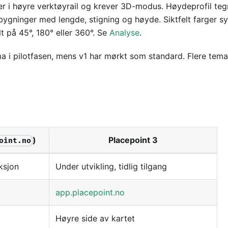
gger i høyre verktøyrail og krever 3D-modus. Høydeprofil te
bygninger med lengde, stigning og høyde. Siktfelt farger sy
t på 45°, 180° eller 360°. Se
Analyse
.
a i pilotfasen, mens v1 har mørkt som standard. Flere tema
)
Placepoint 3
oint.no
ksjon
Under utvikling, tidlig tilgang
app.placepoint.no
Høyre side av kartet