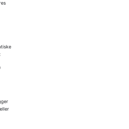
res
tiske
:
)
gger
ller