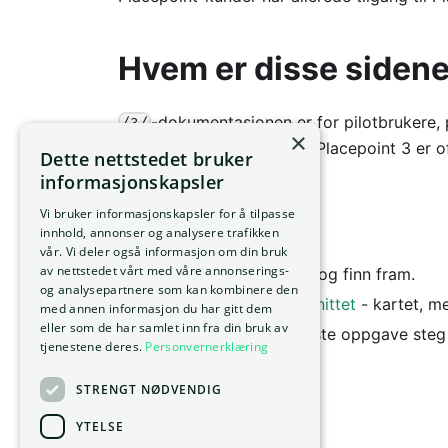
Hvem er disse sidene
-dokumentasjonen er for pilotbrukere
/3/
×
dokumentasjonen
frem til Placepoint 3 er off
Dette nettstedet bruker
informasjonskapsler
Kom i gang
Vi bruker informasjonskapsler for å tilpasse
innhold, annonser og analysere trafikken
vår. Vi deler også informasjon om din bruk
av nettstedet vårt med våre annonserings-
Kom i gang
- logg inn og finn fram.
og analysepartnere som kan kombinere den
Oversikt over grensesnittet
- kartet, m
med annen informasjon du har gitt dem
eller som de har samlet inn fra din bruk av
Finn en eiendom
- første oppgave steg 
tjenestene deres.
Personvernerklæring
STRENGT NØDVENDIG
YTELSE