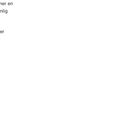
gner en
nlig
er