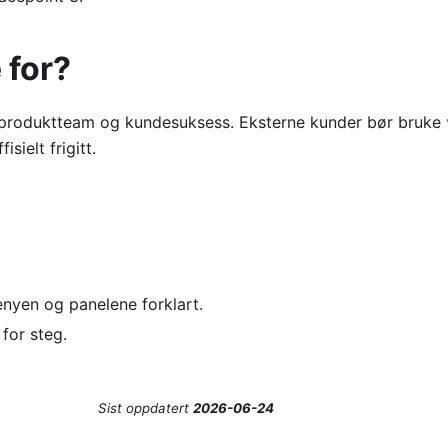
 for?
, produktteam og kundesuksess. Eksterne kunder bør bruke
isielt frigitt.
enyen og panelene forklart.
for steg.
Sist oppdatert
2026-06-24