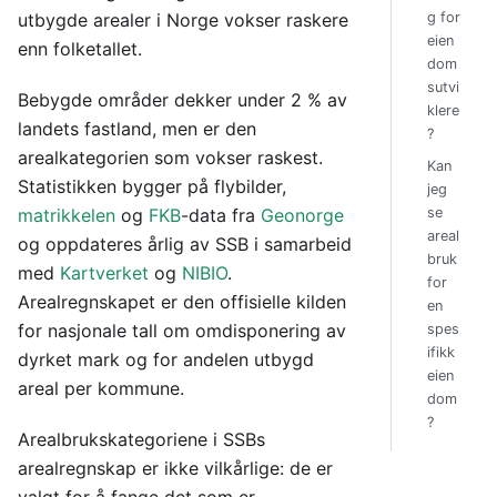
utbygde arealer i Norge vokser raskere
g for
eien
enn folketallet.
dom
sutvi
Bebygde områder dekker under 2 % av
klere
landets fastland, men er den
?
arealkategorien som vokser raskest.
Kan
Statistikken bygger på flybilder,
jeg
matrikkelen
og
FKB
-data fra
Geonorge
se
areal
og oppdateres årlig av SSB i samarbeid
bruk
med
Kartverket
og
NIBIO
.
for
Arealregnskapet er den offisielle kilden
en
for nasjonale tall om omdisponering av
spes
ifikk
dyrket mark og for andelen utbygd
eien
areal per kommune.
dom
?
Arealbrukskategoriene i SSBs
arealregnskap er ikke vilkårlige: de er