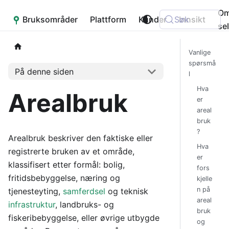
O
Bruksområder
Placepoint
Plattform
Kunder
Søk
Innsikt
se
Vanlige
spørsmå
På denne siden
l
Hva
Arealbruk
er
areal
bruk
?
Arealbruk beskriver den faktiske eller
Hva
registrerte bruken av et område,
er
klassifisert etter formål: bolig,
fors
fritidsbebyggelse, næring og
kjelle
n på
tjenesteyting,
samferdsel
og teknisk
areal
infrastruktur
, landbruks- og
bruk
fiskeribebyggelse, eller øvrige utbygde
og