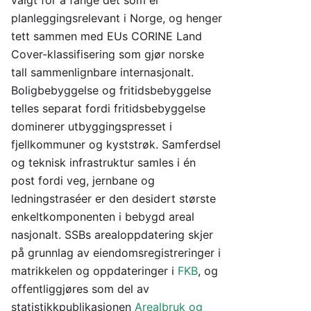
valgt for å fange det som er
planleggingsrelevant i Norge, og henger
tett sammen med EUs CORINE Land
Cover-klassifisering som gjør norske
tall sammenlignbare internasjonalt.
Boligbebyggelse og fritidsbebyggelse
telles separat fordi fritidsbebyggelse
dominerer utbyggingspresset i
fjellkommuner og kyststrøk. Samferdsel
og teknisk infrastruktur samles i én
post fordi veg, jernbane og
ledningstraséer er den desidert største
enkeltkomponenten i bebygd areal
nasjonalt. SSBs arealoppdatering skjer
på grunnlag av eiendomsregistreringer i
matrikkelen og oppdateringer i
FKB
, og
offentliggjøres som del av
statistikkpublikasjonen
Arealbruk og