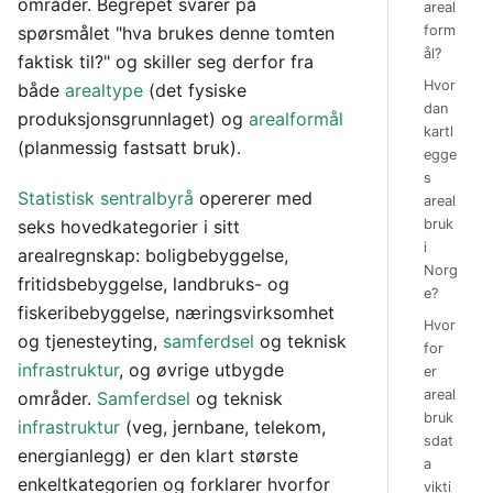
områder. Begrepet svarer på
areal
spørsmålet "hva brukes denne tomten
form
ål?
faktisk til?" og skiller seg derfor fra
Hvor
både
arealtype
(det fysiske
dan
produksjonsgrunnlaget) og
arealformål
kartl
(planmessig fastsatt bruk).
egge
s
Statistisk sentralbyrå
opererer med
areal
seks hovedkategorier i sitt
bruk
i
arealregnskap: boligbebyggelse,
Norg
fritidsbebyggelse, landbruks- og
e?
fiskeribebyggelse, næringsvirksomhet
Hvor
og tjenesteyting,
samferdsel
og teknisk
for
infrastruktur
, og øvrige utbygde
er
areal
områder.
Samferdsel
og teknisk
bruk
infrastruktur
(veg, jernbane, telekom,
sdat
energianlegg) er den klart største
a
enkeltkategorien og forklarer hvorfor
vikti