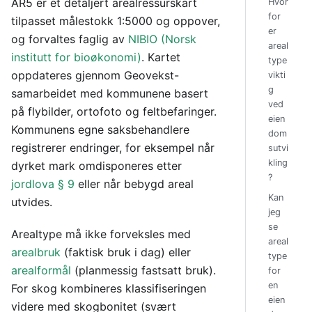
AR5 er et detaljert arealressurskart
Hvor
for
tilpasset målestokk 1:5000 og oppover,
er
og forvaltes faglig av
NIBIO (Norsk
areal
institutt for bioøkonomi)
. Kartet
type
oppdateres gjennom Geovekst-
vikti
g
samarbeidet med kommunene basert
ved
på flybilder, ortofoto og feltbefaringer.
eien
Kommunens egne saksbehandlere
dom
registrerer endringer, for eksempel når
sutvi
kling
dyrket mark omdisponeres etter
?
jordlova § 9
eller når bebygd areal
Kan
utvides.
jeg
se
Arealtype må ikke forveksles med
areal
arealbruk
(faktisk bruk i dag) eller
type
arealformål
(planmessig fastsatt bruk).
for
en
For skog kombineres klassifiseringen
eien
videre med skogbonitet (svært