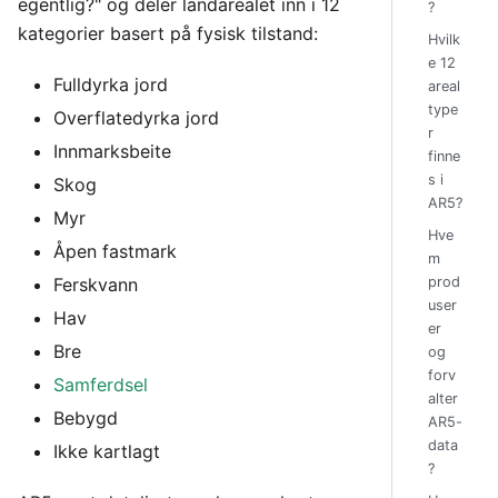
egentlig?" og deler landarealet inn i 12
?
kategorier basert på fysisk tilstand:
Hvilk
e 12
Fulldyrka jord
areal
type
Overflatedyrka jord
r
Innmarksbeite
finne
s i
Skog
AR5?
Myr
Hve
Åpen fastmark
m
Ferskvann
prod
user
Hav
er
Bre
og
forv
Samferdsel
alter
Bebygd
AR5-
data
Ikke kartlagt
?