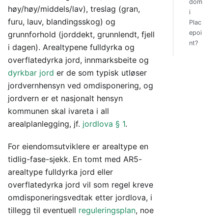
dom
høy/høy/middels/lav), treslag (gran,
i
furu, lauv, blandingsskog) og
Plac
epoi
grunnforhold (jorddekt, grunnlendt, fjell
nt?
i dagen). Arealtypene fulldyrka og
overflatedyrka jord, innmarksbeite og
dyrkbar jord
er de som typisk utløser
jordvernhensyn ved omdisponering, og
jordvern er et nasjonalt hensyn
kommunen skal ivareta i all
arealplanlegging, jf.
jordlova § 1
.
For eiendomsutviklere er arealtype en
tidlig-fase-sjekk. En tomt med AR5-
arealtype fulldyrka jord eller
overflatedyrka jord vil som regel kreve
omdisponeringsvedtak etter jordlova, i
tillegg til eventuell
reguleringsplan
, noe