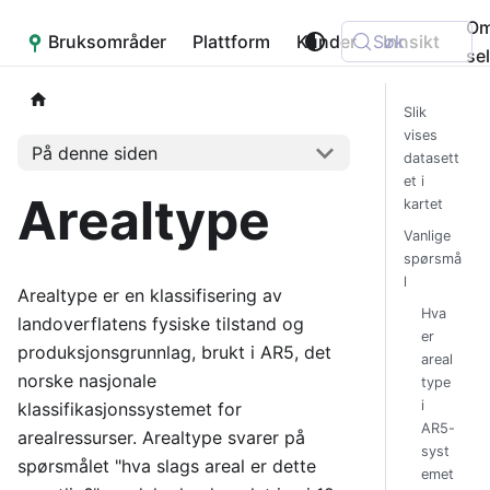
O
Bruksområder
Placepoint
Plattform
Kunder
Søk
Innsikt
se
Slik
vises
På denne siden
datasett
et i
Arealtype
kartet
Vanlige
spørsmå
l
Arealtype er en klassifisering av
Hva
landoverflatens fysiske tilstand og
er
produksjonsgrunnlag, brukt i AR5, det
areal
norske nasjonale
type
i
klassifikasjonssystemet for
AR5-
arealressurser. Arealtype svarer på
syst
spørsmålet "hva slags areal er dette
emet