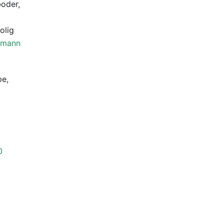
oder,
olig
tmann
pe,
å
0