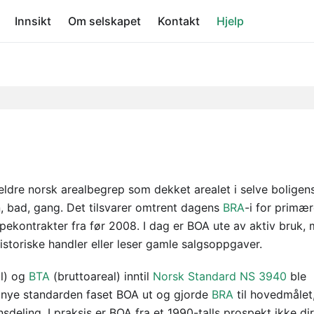
Innsikt
Om selskapet
Kontakt
Hjelp
 eldre norsk arealbegrep som dekket arealet i selve boligen
 bad, gang. Det tilsvarer omtrent dagens
BRA
-i for primæ
pekontrakter fra før 2008. I dag er BOA ute av aktiv bruk,
storiske handler eller leser gamle salgsoppgaver.
l) og
BTA
(bruttoareal) inntil
Norsk Standard NS 3940
ble
n nye standarden faset BOA ut og gjorde
BRA
til hovedmålet
deling. I praksis er BOA fra et 1990-talls prospekt ikke di