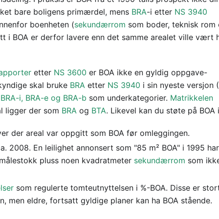
ket bare boligens primærdel, mens
BRA
-i etter
NS 3940
nnenfor boenheten (
sekundærrom
som boder, teknisk rom
gitt i BOA er derfor lavere enn det samme arealet ville vært 
rapporter
etter
NS 3600
er BOA ikke en gyldig oppgave-
kyndige skal bruke
BRA
etter
NS 3940
i sin nyeste versjon 
d
BRA-i, BRA-e og BRA-b
som underkategorier.
Matrikkelen
al ligger der som
BRA
og
BTA
. Likevel kan du støte på BOA i
er der areal var oppgitt som BOA før omleggingen.
 ca. 2008. En leilighet annonsert som "85 m² BOA" i 1995 har
målestokk pluss noen kvadratmeter
sekundærrom
som ikke
lser
som regulerte tomteutnyttelsen i %-BOA. Disse er stort
n, men eldre, fortsatt gyldige planer kan ha BOA stående.