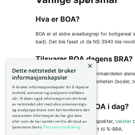
Hva er BOA?
BOA er et eldre arealbegrep for boligarea
bad). Det ble faset ut da NS 3940 ble revid
Tilsvarer BOA dagens BRA?
×
Dette nettstedet bruker
Ikke direkte. BOA dekket primærdelen ale
informasjonskapsler
sekundærrom
innenfor boenheten (boder, t
Vi bruker informasjonskapsler for å tilpasse
arealet målt som
BRA
-i.
innhold, annonser og analysere trafikken
vår. Vi deler også informasjon om din bruk
av nettstedet vårt med våre annonserings-
Hvor møter jeg BOA i dag?
og analysepartnere som kan kombinere den
med annen informasjon du har gitt dem
Først og fremst i eldre prospekter,
takster
o
eller som de har samlet inn fra din bruk av
tjenestene deres.
Personvernerklæring
som ennå ikke er oppdatert til %-BRA.