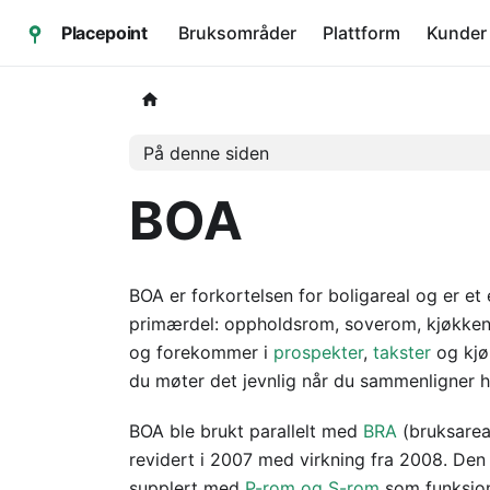
Placepoint
Bruksområder
Plattform
Kunder
På denne siden
BOA
BOA er forkortelsen for boligareal og er et
primærdel: oppholdsrom, soverom, kjøkken,
og forekommer i
prospekter
,
takster
og kjø
du møter det jevnlig når du sammenligner hi
BOA ble brukt parallelt med
BRA
(bruksarea
revidert i 2007 med virkning fra 2008. De
supplert med
P-rom og S-rom
som funksjons