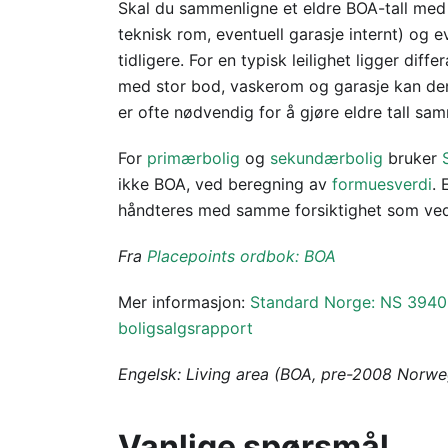
Skal du sammenligne et eldre BOA-tall me
teknisk rom, eventuell garasje internt) og
tidligere. For en typisk leilighet ligger d
med stor bod, vaskerom og garasje kan den
er ofte nødvendig for å gjøre eldre tall sa
For
primærbolig
og
sekundærbolig
bruker
ikke BOA, ved beregning av
formuesverdi
. 
håndteres med samme forsiktighet som ved
Fra
Placepoints ordbok: BOA
Mer informasjon:
Standard Norge: NS 3940
boligsalgsrapport
Engelsk: Living area (BOA, pre-2008 Norwe
Vanlige spørsmål