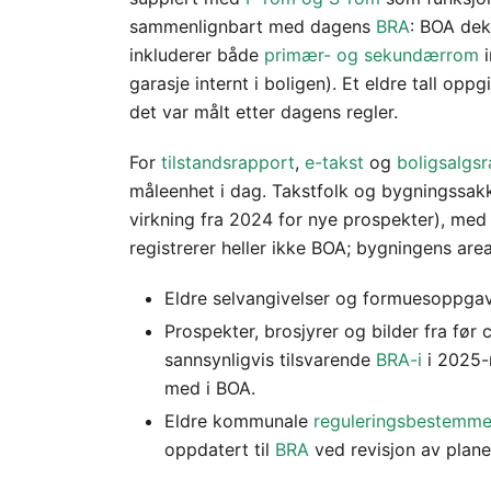
sammenlignbart med dagens
BRA
: BOA dek
inkluderer både
primær- og sekundærrom
i
garasje internt i boligen). Et eldre tall opp
det var målt etter dagens regler.
For
tilstandsrapport
,
e-takst
og
boligsalgs
måleenhet i dag. Takstfolk og bygningssak
virkning fra 2024 for nye prospekter), me
registrerer heller ikke BOA; bygningens are
Eldre selvangivelser og formuesoppgav
Prospekter, brosjyrer og bilder fra før
sannsynligvis tilsvarende
BRA-i
i 2025-
med i BOA.
Eldre kommunale
reguleringsbestemme
oppdatert til
BRA
ved revisjon av plane