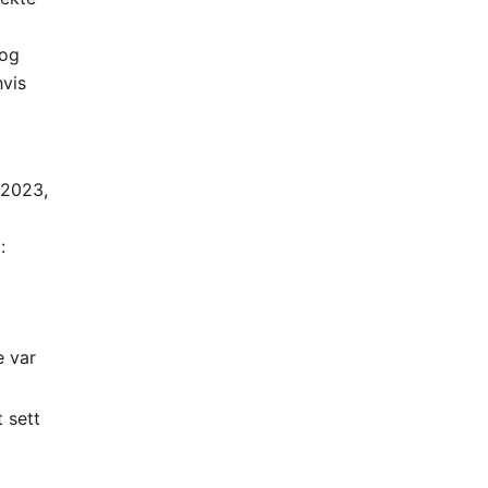
 og
hvis
(2023,
:
 var
 sett