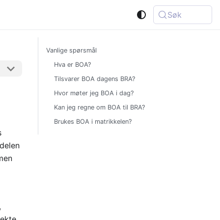
Søk
Vanlige spørsmål
Hva er BOA?
Tilsvarer BOA dagens BRA?
Hvor møter jeg BOA i dag?
Kan jeg regne om BOA til BRA?
Brukes BOA i matrikkelen?
s
rdelen
 men
,
rekte