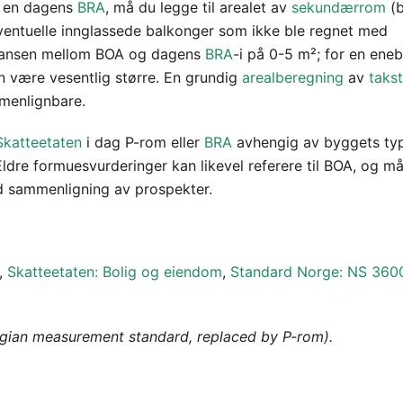
d en dagens
BRA
, må du legge til arealet av
sekundærrom
(b
 eventuelle innglassede balkonger som ikke ble regnet med
ifferansen mellom BOA og dagens
BRA
-i på 0-5 m²; for en eneb
 være vesentlig større. En grundig
arealberegning
av
taks
mmenlignbare.
Skatteetaten
i dag P-rom eller
BRA
avhengig av byggets ty
Eldre formuesvurderinger kan likevel referere til BOA, og m
 sammenligning av prospekter.
,
Skatteetaten: Bolig og eiendom
,
Standard Norge: NS 360
gian measurement standard, replaced by P-rom).