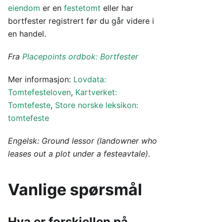
eiendom
er en
festetomt
eller har
bortfester registrert før du går videre i
en handel.
Fra
Placepoints ordbok: Bortfester
Mer informasjon:
Lovdata:
Tomtefesteloven
,
Kartverket:
Tomtefeste
,
Store norske leksikon:
tomtefeste
Engelsk: Ground lessor (landowner who
leases out a plot under a festeavtale).
Vanlige spørsmål
Hva er forskjellen på