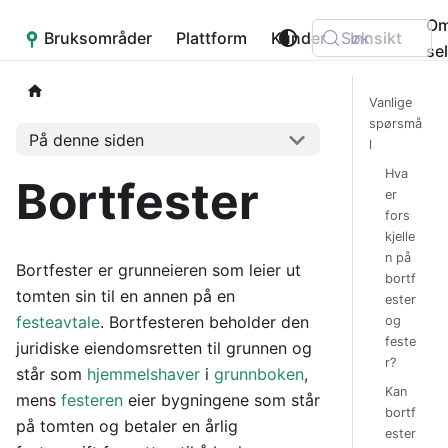
O
Bruksområder
Placepoint
Plattform
Kunder
Søk
Innsikt
se
Vanlige
spørsmå
På denne siden
l
Hva
Bortfester
er
fors
kjelle
n på
Bortfester er grunneieren som leier ut
bortf
tomten sin til en annen på en
ester
festeavtale
. Bortfesteren beholder den
og
feste
juridiske eiendomsretten til grunnen og
r?
står som
hjemmelshaver
i
grunnboken
,
Kan
mens
festeren
eier bygningene som står
bortf
på tomten og betaler en årlig
ester