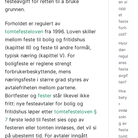
festeavgift for retten til å bruke
en si
grunnen.
opp
et
feste
Forholdet er regulert av
forh
tomtefesteloven
fra 1996. Loven skiller
old?
mellom feste til bolig og fritidshus
Hvor
(kapittel III) og feste til andre formål,
dan
typisk næring (kapittel V). For
regul
boligfeste er reglene strengt
eres
feste
forbrukerbeskyttende, mens
avgif
næringsfeste i større grad styres av
ten?
avtalefriheten mellom partene.
Hva
Bortfester og
fester
står likevel ikke
bety
fritt: nye festeavtaler for bolig og
r
innlø
fritidshus løper etter
tomtefesteloven §
snin
7
første ledd til festet sies opp av
g av
festeren eller tomten innløses, det vil si
feste
på ubestemt tid. For avtaler inngått
tomt