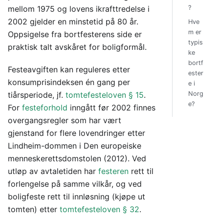
mellom 1975 og lovens ikrafttredelse i
?
2002 gjelder en minstetid på 80 år.
Hve
m er
Oppsigelse fra bortfesterens side er
typis
praktisk talt avskåret for boligformål.
ke
bortf
Festeavgiften kan reguleres etter
ester
konsumprisindeksen én gang per
e i
tiårsperiode, jf.
tomtefesteloven § 15
.
Norg
e?
For
festeforhold
inngått før 2002 finnes
overgangsregler som har vært
gjenstand for flere lovendringer etter
Lindheim-dommen i Den europeiske
menneskerettsdomstolen (2012). Ved
utløp av avtaletiden har
festeren
rett til
forlengelse på samme vilkår, og ved
boligfeste rett til innløsning (kjøpe ut
tomten) etter
tomtefesteloven § 32
.