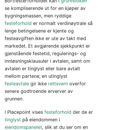
Bortfesterforholdet kan i
grunnboken
se kompliserende ut for en kjøper av
bygningsmassen, men ryddige
festeforhold
er normalt verdinøytrale så
lenge betingelsene er kjente og
festeavgiften ikke er ute av takt med
markedet. Et avgjørende sjekkpunkt er
gjenstående festetid, regulerings- og
innløsningsklausuler i avtalen, samt om
avtalen er tinglyst eller bare avtalt
mellom partene; en utinglyst
festeavtale
gir ikke
rettsvern
overfor
senere godtroende erverver av
grunnen.
I Placepoint vises
festeforhold
der de er
tinglyst
på eiendommen i
eiendomspanelet
, slik at du ser om en