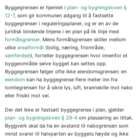
Byggegrensen er hjemlet i
plan- og bygningsloven §
12-7
, som gir kommunen adgang til å fastsette
byggegrenser i reguleringsplaner, og er en av de
juridisk bindende linjene i en plan på lik linje med
formålsgrenser
. Mens formålsgrensen skiller mellom
ulike
arealformål
(bolig, næring, friområde,
samferdsel
), forteller byggegrensen hvor innenfor et
byggeområde selve bygget kan settes opp.
Byggegrensen følger ofte ikke eiendomsgrensen: en
eiendom
kan ha byggegrense flere meter inn fra
tomtegrensen for å sikre lys, luft, brannskille mot nabo
eller frisikt mot vei.
Der det ikke er fastsatt byggegrense i plan, gjelder
plan- og bygningsloven § 29-4
om plassering av tiltak.
Byggverk skal da ha en avstand til nabogrensen som
minst svarer til halvparten av byggets høyde og ikke