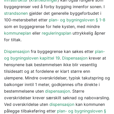
infrastruktur
(
kraftledninger
) kan også fungere som
byggegrenser ved å forby bygging innenfor sonen. I
strandsonen
gjelder det generelle byggeforbudet i
100-metersbeltet etter
plan- og bygningsloven § 1-8
som en byggegrense for hele kysten, med mindre
kommuneplan
eller
reguleringsplan
uttrykkelig åpner
for tiltak.
Dispensasjon
fra byggegrense kan søkes etter
plan-
og bygningsloven kapittel 19
.
Dispensasjon
krever at
hensynene bak bestemmelsen ikke blir vesentlig
tilsidesatt og at fordelene er klart større enn
ulempene. Mindre overskridelser, typisk takutspring og
balkonger inntil 1 meter, godkjennes ofte direkte i
bestemmelsene uten
dispensasjon
. Større
overskridelser krever særskilt søknad og nabovarsling.
Ved overskridelse uten
dispensasjon
kan kommunen
pålegge tilbakeføring etter
plan- og bygningsloven §