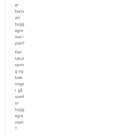
er
fasts
att
bygg
egre
nse i
plan?
Kan
takut
sprin
g og
balk
onge
r gå
utenf
or
bygg
egre
nsen
?