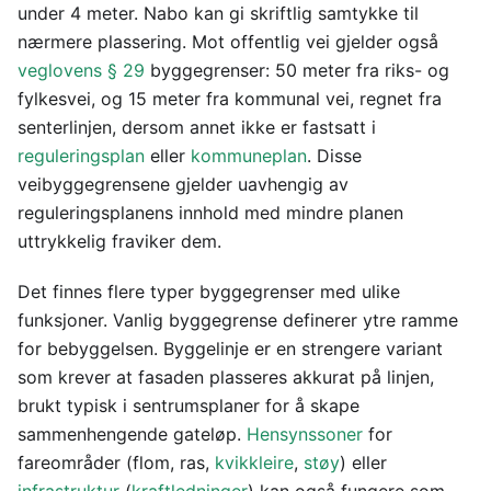
under 4 meter. Nabo kan gi skriftlig samtykke til
nærmere plassering. Mot offentlig vei gjelder også
veglovens § 29
byggegrenser: 50 meter fra riks- og
fylkesvei, og 15 meter fra kommunal vei, regnet fra
senterlinjen, dersom annet ikke er fastsatt i
reguleringsplan
eller
kommuneplan
. Disse
veibyggegrensene gjelder uavhengig av
reguleringsplanens innhold med mindre planen
uttrykkelig fraviker dem.
Det finnes flere typer byggegrenser med ulike
funksjoner. Vanlig byggegrense definerer ytre ramme
for bebyggelsen. Byggelinje er en strengere variant
som krever at fasaden plasseres akkurat på linjen,
brukt typisk i sentrumsplaner for å skape
sammenhengende gateløp.
Hensynssoner
for
fareområder (flom, ras,
kvikkleire
,
støy
) eller