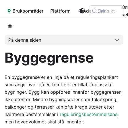
O
Bruksområder
Placepoint
Plattform
Kunder
Søk
Innsikt
se
På denne siden
Byggegrense
En byggegrense er en linje på et reguleringsplankart
som angir hvor på en tomt det er tillatt å plassere
bygninger. Bygg kan oppføres innenfor byggegrensen,
ikke utenfor. Mindre bygningsdeler som takutspring,
balkonger og terrasser kan ofte krage utover etter
nærmere bestemmelser i
reguleringsbestemmelsene
,
men hovedvolumet skal stå innenfor.