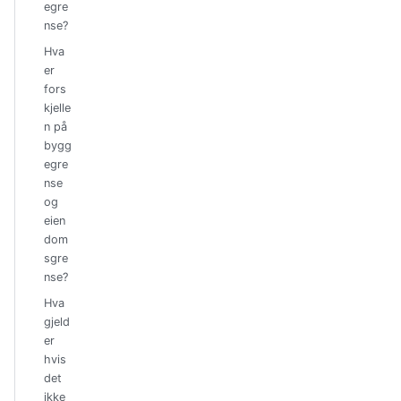
egre
nse?
Hva
er
fors
kjelle
n på
bygg
egre
nse
og
eien
dom
sgre
nse?
Hva
gjeld
er
hvis
det
ikke