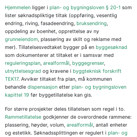
Hjemmelen
ligger i
plan- og bygningsloven § 20-1
som
lister søknadspliktige tiltak (oppføring, vesentlig
endring, riving, fasadeendring,
bruksendring
,
oppdeling av boenhet, opprettelse av ny
grunneiendom
, plassering av skilt og reklame med
mer). Tillatelsesvedtaket bygger på en
byggesøknad
som dokumenterer at tiltaket er i samsvar med
reguleringsplan
,
arealformål
,
byggegrenser
,
utnyttelsesgrad
og kravene i
byggteknisk forskrift
TEK17
. Avviker tiltaket fra plan, må kommunen
behandle
dispensasjon
etter
plan- og bygningsloven
kapittel 19
før byggetillatelse kan gis.
For større prosjekter deles tillatelsen som regel i to.
Rammetillatelse
godkjenner de overordnede rammene:
plassering, høyder, volum,
arealformål
, antall enheter
og estetikk. Søknadssplittingen er regulert i
plan- og