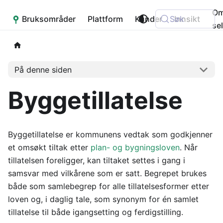
O
Bruksområder
Placepoint
Plattform
Kunder
Søk
Innsikt
se
På denne siden
Byggetillatelse
Byggetillatelse er kommunens vedtak som godkjenner
et omsøkt tiltak etter
plan- og bygningsloven
. Når
tillatelsen foreligger, kan tiltaket settes i gang i
samsvar med vilkårene som er satt. Begrepet brukes
både som samlebegrep for alle tillatelsesformer etter
loven og, i daglig tale, som synonym for én samlet
tillatelse til både igangsetting og ferdigstilling.