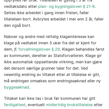
oppfylles før bruk. Tillatelsen er gyldig i 3 år fra
vedtaksdato etter
plan- og bygningsloven § 21-9
.
Settes ikke arbeidet i gang innen fristen, faller
tillatelsen bort. Avbrytes arbeidet i mer enn 2 år, faller
den også bort.
Naboer og andre med rettslig klageinteresse kan
klage på vedtaket innen 3 uker fra det er kjent for
dem, jf.
forvaltningsloven § 29
. Klagen behandles først
av kommunen, deretter av Statsforvalteren. Klage gir
ikke automatisk oppsettende virkning, men kan gjøre
det dersom særlige grunner taler for det. Ved
vesentlig endring av tiltaket etter at tillatelse er gitt,
må endringen omsøkes som endringssøknad eller ny
byggesøknad
.
Tiltaket kan ikke tas i bruk før kommunen har gitt
ferdigattest
, eventuelt
midlertidig brukstillatelse
etter