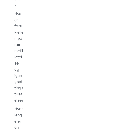
?
Hva
er
fors
kjelle
n på
ram
metil
latel
se
og
igan
gset
tings
tillat
else?
Hvor
leng
e er
en