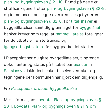
plan- og bygningsloven § 21-10
. Brudd på dette er
straffsanksjonert etter
plan- og bygningsloven § 32-9
,
og kommunen kan ilegge overtredelsesgebyr etter
plan- og bygningsloven § 32-8
. For
tiltakshaver
er
byggetillatelsen samtidig grunnlaget for
byggelånet
:
banker krever som regel at
rammetillatelse
foreligger
før de utbetaler første transje, og
igangsettingstillatelse
før byggearbeidet starter.
I Placepoint ser du gitte byggetillatelser, tilhørende
dokumenter og status på tiltaket per
eiendom
i
Saksinnsyn
, inkludert lenker til selve vedtaket og
tegningene der kommunen har gjort dem tilgjengelig.
Fra
Placepoints ordbok: Byggetillatelse
Mer informasjon:
Lovdata: Plan- og bygningsloven §
20-1
,
Lovdata: Plan- og bygningsloven § 21-9 om