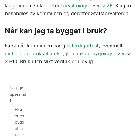
klage innen 3 uker etter
forvaltningsloven § 29
. Klagen
behandles av kommunen og deretter Statsforvalteren.
Når kan jeg ta bygget i bruk?
Først når kommunen har gitt
ferdigattest
, eventuelt
midlertidig brukstillatelse
, jf.
plan- og bygningsloven
§
21-10. Bruk uten slikt vedtak er ulovlig.
Vanlige
spørsmå
l
Hva
er en
bygg
etilla
telse