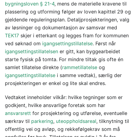
bygningsloven § 21-4
, mens de materielle kravene til
plassering og utforming følger av loven kapittel 29 og
gjeldende reguleringsplan. Detaljprosjekteringen, valg
av løsninger og dokumentasjon av samsvar med
TEK17
skjer i etterkant og legges fram for kommunen
ved søknad om
igangsettingstillatelse
. Først når
igangsettingstillatelsen
er gitt, kan byggearbeidet
starte fysisk på tomta. For mindre tiltak gis ofte én
samlet tillatelse direkte (
rammetillatelse
og
igangsettingstillatelse
i samme vedtak), særlig der
prosjekteringen er enkel og lite skal endres.
Vedtaket inneholder vilkår: hvilke tegninger som er
godkjent, hvilke ansvarlige foretak som har
ansvarsrett
for prosjektering og utførelse, eventuelle
særkrav til
parkering
,
uteoppholdsareal
, tilknytning til
offentlig vei og avløp, og rekkefølgekrav som må