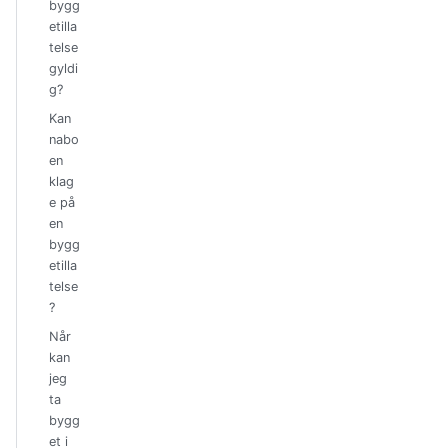
bygg
etilla
telse
gyldi
g?
Kan
nabo
en
klag
e på
en
bygg
etilla
telse
?
Når
kan
jeg
ta
bygg
et i