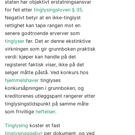
staten har objektivt erstatningsansvar
for feil etter
tinglysingsloven § 35
.
Negativt betyr at en ikke-tinglyst
rettighet kan tape rangen mot en
senere godtroende erverver som
tinglyser
før. Det er denne ekstinktive
virkningen som gir grunnboken praktisk
verdi: kjøper kan handle på det
registeret faktisk viser, ikke på det
selger måtte påstå. Ved konkurs hos
hjemmelshaver
tinglyses
konkursåpningen i grunnboken, og
kreditorenes utleggspant rangerer etter
tinglysingstidspunkt på samme måte
som frivillige
heftelser
.
Tinglysing
koster et fast
tinglysingsgebyr
per dokument, og ved