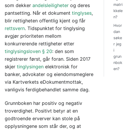
som dekker
andelsleiligheter
og deres
matri
kkele
pantsetting. Når et dokument
tinglyses
,
n?
blir rettigheten offentlig kjent og får
Hvor
rettsvern
. Tidspunktet for tinglysing
dan
avgjør prioriteten mellom
søke
konkurrerende rettigheter etter
r jeg
i
tinglysingsloven § 20
: den som
grun
registrerer først, går foran. Siden 2017
nbok
skjer
tinglysingen
elektronisk for
en?
banker, advokater og eiendomsmeglere
via Kartverkets eDokumentmottak,
vanligvis ferdigbehandlet samme dag.
Grunnboken har positiv og negativ
troverdighet. Positivt betyr at en
godtroende erverver kan stole på
opplysningene som står der, og at