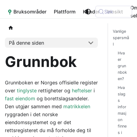
O
Bruksområder
Placepoint
Plattform
Kunder
Søk
Innsikt
se
Vanlige
spørsmå
På denne siden
l
Hva
Grunnbok
er
grun
nbok
en?
Grunnboken er Norges offisielle register
Hva
over
tinglyste
rettigheter og
heftelser
i
slag
fast eiendom
og borettslagsandeler.
s
Den utgjør sammen med
matrikkelen
infor
masj
ryggraden i det norske
on
eiendomssystemet og er det
finne
rettsregisteret du må forholde deg til
s i