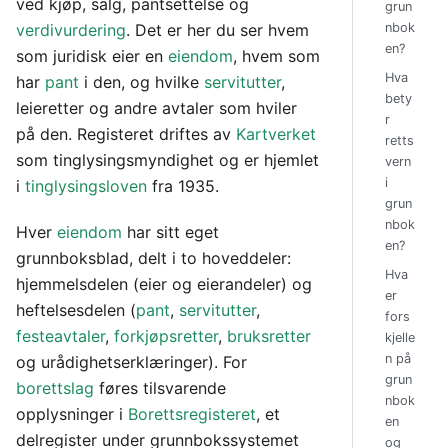
ved kjøp, salg, pantsettelse og
grun
verdivurdering
. Det er her du ser hvem
nbok
en?
som juridisk eier en
eiendom
, hvem som
Hva
har
pant
i den, og hvilke
servitutter
,
bety
leieretter og andre avtaler som hviler
r
på den. Registeret driftes av
Kartverket
retts
som tinglysingsmyndighet og er hjemlet
vern
i
i
tinglysingsloven
fra 1935.
grun
nbok
Hver
eiendom
har sitt eget
en?
grunnboksblad, delt i to hoveddeler:
Hva
hjemmelsdelen (eier og eierandeler) og
er
heftelsesdelen (
pant
,
servitutter
,
fors
festeavtaler
,
forkjøpsretter
,
bruksretter
kjelle
n på
og urådighetserklæringer). For
grun
borettslag
føres tilsvarende
nbok
opplysninger i
Borettsregisteret
, et
en
delregister under grunnbokssystemet
og