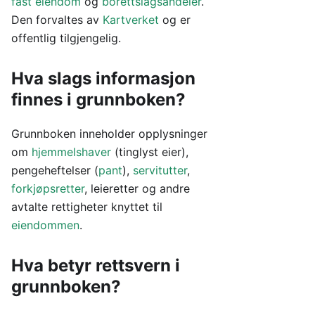
fast eiendom
og
borettslagsandeler
.
Den forvaltes av
Kartverket
og er
offentlig tilgjengelig.
Hva slags informasjon
finnes i grunnboken?
Grunnboken inneholder opplysninger
om
hjemmelshaver
(tinglyst eier),
pengeheftelser (
pant
),
servitutter
,
forkjøpsretter
, leieretter og andre
avtalte rettigheter knyttet til
eiendommen
.
Hva betyr rettsvern i
grunnboken?