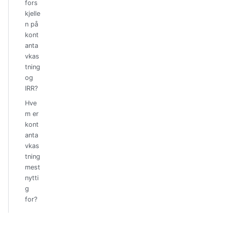
fors
kjelle
n på
kont
anta
vkas
tning
og
IRR?
Hve
m er
kont
anta
vkas
tning
mest
nytti
g
for?