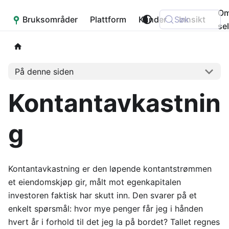
O
Bruksområder
Placepoint
Plattform
Kunder
Søk
Innsikt
se
På denne siden
Kontantavkastnin
g
Kontantavkastning er den løpende kontantstrømmen
et eiendomskjøp gir, målt mot egenkapitalen
investoren faktisk har skutt inn. Den svarer på et
enkelt spørsmål: hvor mye penger får jeg i hånden
hvert år i forhold til det jeg la på bordet? Tallet regnes