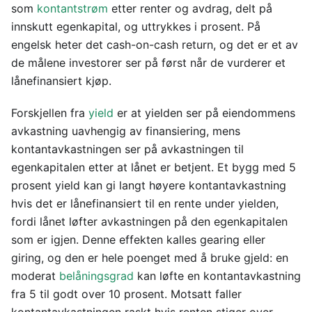
som
kontantstrøm
etter renter og avdrag, delt på
innskutt egenkapital, og uttrykkes i prosent. På
engelsk heter det cash-on-cash return, og det er et av
de målene investorer ser på først når de vurderer et
lånefinansiert kjøp.
Forskjellen fra
yield
er at yielden ser på eiendommens
avkastning uavhengig av finansiering, mens
kontantavkastningen ser på avkastningen til
egenkapitalen etter at lånet er betjent. Et bygg med 5
prosent yield kan gi langt høyere kontantavkastning
hvis det er lånefinansiert til en rente under yielden,
fordi lånet løfter avkastningen på den egenkapitalen
som er igjen. Denne effekten kalles gearing eller
giring, og den er hele poenget med å bruke gjeld: en
moderat
belåningsgrad
kan løfte en kontantavkastning
fra 5 til godt over 10 prosent. Motsatt faller