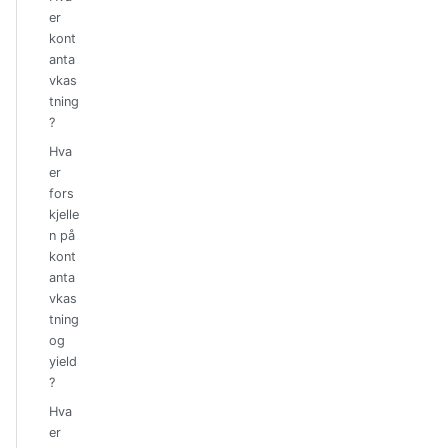
er
kont
anta
vkas
tning
?
Hva
er
fors
kjelle
n på
kont
anta
vkas
tning
og
yield
?
Hva
er