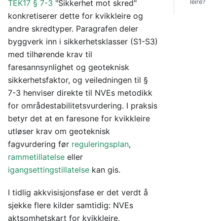
TEK17 § 7-3
"Sikkerhet mot skred"
leire?
konkretiserer dette for kvikkleire og
andre skredtyper. Paragrafen deler
byggverk inn i sikkerhetsklasser (S1-S3)
med tilhørende krav til
faresannsynlighet og geoteknisk
sikkerhetsfaktor, og veiledningen til §
7-3 henviser direkte til NVEs metodikk
for områdestabilitetsvurdering. I praksis
betyr det at en faresone for kvikkleire
utløser krav om geoteknisk
fagvurdering før
reguleringsplan
,
rammetillatelse
eller
igangsettingstillatelse
kan gis.
I tidlig akkvisisjonsfase er det verdt å
sjekke flere kilder samtidig: NVEs
aktsomhetskart for kvikkleire,