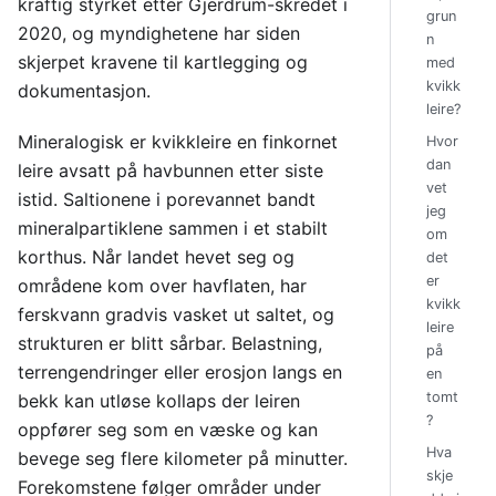
kraftig styrket etter Gjerdrum-skredet i
grun
2020, og myndighetene har siden
n
skjerpet kravene til kartlegging og
med
kvikk
dokumentasjon.
leire?
Mineralogisk er kvikkleire en finkornet
Hvor
dan
leire avsatt på havbunnen etter siste
vet
istid. Saltionene i porevannet bandt
jeg
mineralpartiklene sammen i et stabilt
om
korthus. Når landet hevet seg og
det
er
områdene kom over havflaten, har
kvikk
ferskvann gradvis vasket ut saltet, og
leire
strukturen er blitt sårbar. Belastning,
på
terrengendringer eller erosjon langs en
en
tomt
bekk kan utløse kollaps der leiren
?
oppfører seg som en væske og kan
Hva
bevege seg flere kilometer på minutter.
skje
Forekomstene følger områder under