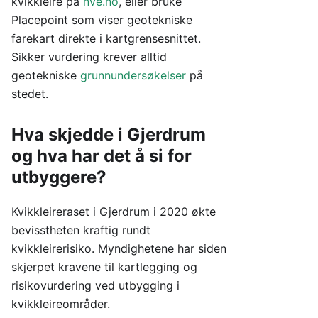
kvikkleire på
nve.no
, eller bruke
Placepoint som viser geotekniske
farekart direkte i kartgrensesnittet.
Sikker vurdering krever alltid
geotekniske
grunnundersøkelser
på
stedet.
Hva skjedde i Gjerdrum
og hva har det å si for
utbyggere?
Kvikkleireraset i Gjerdrum i 2020 økte
bevisstheten kraftig rundt
kvikkleirerisiko. Myndighetene har siden
skjerpet kravene til kartlegging og
risikovurdering ved utbygging i
kvikkleireområder.