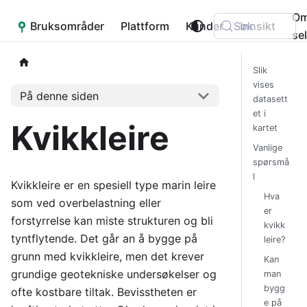
O
Bruksområder
Placepoint
Plattform
Kunder
Søk
Innsikt
se
Slik
vises
På denne siden
datasett
et i
Kvikkleire
kartet
Vanlige
spørsmå
l
Kvikkleire er en spesiell type marin leire
Hva
som ved overbelastning eller
er
forstyrrelse kan miste strukturen og bli
kvikk
tyntflytende. Det går an å bygge på
leire?
grunn med kvikkleire, men det krever
Kan
grundige geotekniske undersøkelser og
man
bygg
ofte kostbare tiltak. Bevisstheten er
e på