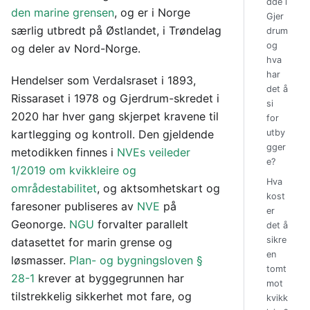
dde i
den marine grensen
, og er i Norge
Gjer
særlig utbredt på Østlandet, i Trøndelag
drum
og
og deler av Nord-Norge.
hva
har
Hendelser som Verdalsraset i 1893,
det å
Rissaraset i 1978 og Gjerdrum-skredet i
si
2020 har hver gang skjerpet kravene til
for
kartlegging og kontroll. Den gjeldende
utby
gger
metodikken finnes i
NVEs veileder
e?
1/2019 om kvikkleire og
Hva
områdestabilitet
, og aktsomhetskart og
kost
faresoner publiseres av
NVE
på
er
Geonorge.
NGU
forvalter parallelt
det å
sikre
datasettet for marin grense og
en
løsmasser.
Plan- og bygningsloven §
tomt
28-1
krever at byggegrunnen har
mot
tilstrekkelig sikkerhet mot fare, og
kvikk