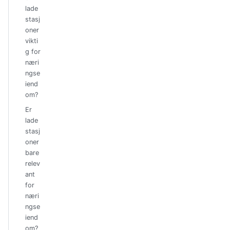
lade
stasj
oner
vikti
g for
næri
ngse
iend
om?
Er
lade
stasj
oner
bare
relev
ant
for
næri
ngse
iend
om?