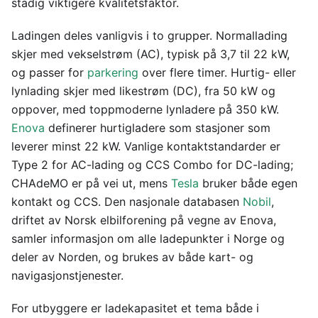
stadig viktigere kvalitetsfaktor.
Ladingen deles vanligvis i to grupper. Normallading
skjer med vekselstrøm (AC), typisk på 3,7 til 22 kW,
og passer for
parkering
over flere timer. Hurtig- eller
lynlading skjer med likestrøm (DC), fra 50 kW og
oppover, med toppmoderne lynladere på 350 kW.
Enova
definerer hurtigladere som stasjoner som
leverer minst 22 kW. Vanlige kontaktstandarder er
Type 2 for AC-lading og CCS Combo for DC-lading;
CHAdeMO er på vei ut, mens
Tesla
bruker både egen
kontakt og CCS. Den nasjonale databasen
Nobil
,
driftet av Norsk elbilforening på vegne av Enova,
samler informasjon om alle ladepunkter i Norge og
deler av Norden, og brukes av både kart- og
navigasjonstjenester.
For utbyggere er ladekapasitet et tema både i