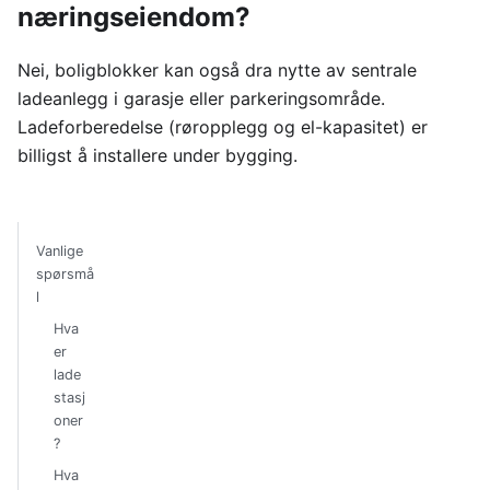
næringseiendom?
Nei, boligblokker kan også dra nytte av sentrale
ladeanlegg i garasje eller parkeringsområde.
Ladeforberedelse (røropplegg og el-kapasitet) er
billigst å installere under bygging.
Vanlige
spørsmå
l
Hva
er
lade
stasj
oner
?
Hva