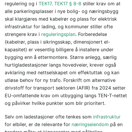
regulering og i
TEK17
.
TEK17 § 8-8
stiller krav om at
alle parkeringsplasser i nye bolig- og næringsbygg
skal klargjøres med kabelrør og plass for elektrisk
infrastruktur for lading, og kommuner stiller ofte
strengere krav i
reguleringsplan
. Forberedelse
(kabelrør, plass i sikringsskap, dimensjonert el-
kapasitet) er vesentlig billigere å installere under
bygging enn å ettermontere. Større anlegg, særlig
hurtigladestasjoner langs hovedveier, krever også
avklaring med nettselskapet om effektuttak og kan
utløse behov for ny trafo. Forskrift om alternative
drivstoff for transport sektoren (AFIR) fra 2024 setter
EU-omfattende krav om utbygging langs TEN-T-nettet
og påvirker hvilke punkter som blir prioritert.
Selv om ladestasjoner ofte tenkes som
infrastruktur
for elbiler, er de relevante for
næringseiendom
på en