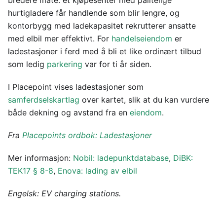
bredere måte: et kjøpesenter med pålitelige
hurtigladere får handlende som blir lengre, og
kontorbygg med ladekapasitet rekrutterer ansatte
med elbil mer effektivt. For
handelseiendom
er
ladestasjoner i ferd med å bli et like ordinært tilbud
som ledig
parkering
var for ti år siden.
I Placepoint vises ladestasjoner som
samferdselskartlag
over kartet, slik at du kan vurdere
både dekning og avstand fra en
eiendom
.
Fra
Placepoints ordbok: Ladestasjoner
Mer informasjon:
Nobil: ladepunktdatabase
,
DiBK:
TEK17 § 8-8
,
Enova: lading av elbil
Engelsk: EV charging stations.