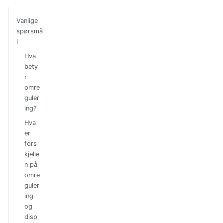
Vanlige
spørsmå
l
Hva
bety
r
omre
guler
ing?
Hva
er
fors
kjelle
n på
omre
guler
ing
og
disp