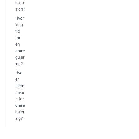
ensa
sjon?
Hvor
lang
tid
tar
en
omre
guler
ing?
Hva
er
hjem
mele
n for
omre
guler
ing?