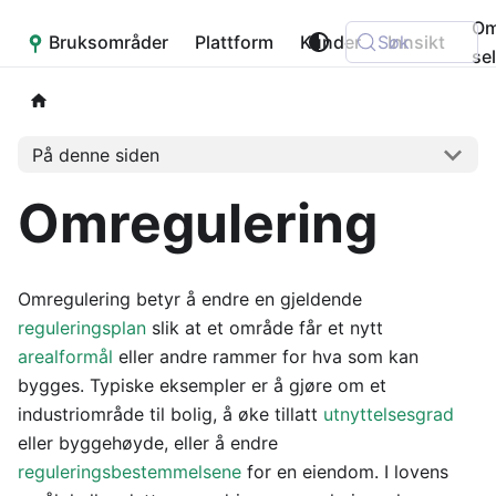
O
Bruksområder
Placepoint
Plattform
Kunder
Søk
Innsikt
se
På denne siden
Omregulering
Omregulering betyr å endre en gjeldende
reguleringsplan
slik at et område får et nytt
arealformål
eller andre rammer for hva som kan
bygges. Typiske eksempler er å gjøre om et
industriområde til bolig, å øke tillatt
utnyttelsesgrad
eller byggehøyde, eller å endre
reguleringsbestemmelsene
for en eiendom. I lovens