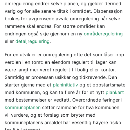
omregulering endrer selve planen, og gjelder dermed
varig og for alle senere tiltak i området. Dispensasjon
brukes for avgrensede avvik; omregulering når selve
rammene skal endres. For større områder kan
endringen også skje gjennom en ny
områderegulering
eller
detaljregulering
.
For en utvikler er omregulering ofte det som låser opp
verdien i en tomt: en eiendom regulert til lager kan
være langt mer verdt regulert til bolig eller kontor.
Samtidig er prosessen usikker og tidkrevende. Den
starter gjerne med et
planinitiativ
og et oppstartsmøte
med kommunen, og kan ta flere år før et nytt
plankart
med bestemmelser er vedtatt. Overordnede føringer i
kommuneplanen
setter rammene for hva kommunen
vil vurdere, og et forslag som bryter med
kommuneplanens arealdel har vesentlig høyere risiko