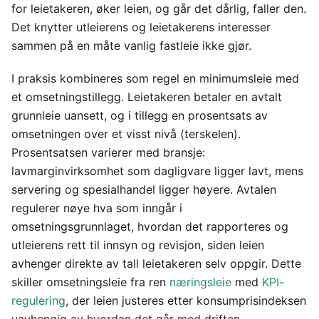
for leietakeren, øker leien, og går det dårlig, faller den.
Det knytter utleierens og leietakerens interesser
sammen på en måte vanlig fastleie ikke gjør.
I praksis kombineres som regel en minimumsleie med
et omsetningstillegg. Leietakeren betaler en avtalt
grunnleie uansett, og i tillegg en prosentsats av
omsetningen over et visst nivå (terskelen).
Prosentsatsen varierer med bransje:
lavmarginvirksomhet som dagligvare ligger lavt, mens
servering og spesialhandel ligger høyere. Avtalen
regulerer nøye hva som inngår i
omsetningsgrunnlaget, hvordan det rapporteres og
utleierens rett til innsyn og revisjon, siden leien
avhenger direkte av tall leietakeren selv oppgir. Dette
skiller omsetningsleie fra ren
næringsleie
med
KPI-
regulering
, der leien justeres etter konsumprisindeksen