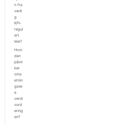
n fra
vanli
g
KPI-
regul
ert
leie?
Hvor
dan
påvir
ker
oms
etnin
gslei
e
verdi
vurd
ering
en?