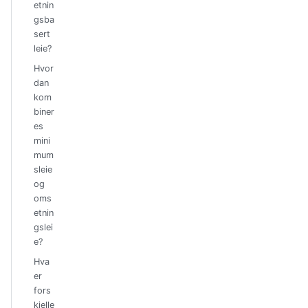
etnin
gsba
sert
leie?
Hvor
dan
kom
biner
es
mini
mum
sleie
og
oms
etnin
gslei
e?
Hva
er
fors
kjelle