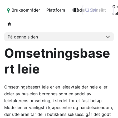
O
Bruksområder
Placepoint
Plattform
Kunder
Søk
Innsikt
se
På denne siden
Omsetningsbase
rt leie
Omsetningsbasert leie er en leieavtale der hele eller
deler av husleien beregnes som en andel av
leietakerens omsetning, i stedet for et fast beløp.
Modellen er vanligst i kjøpesentre og handelseiendom,
der utleieren tar del i butikkens suksess: går det godt