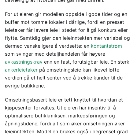
uavhengig av hvordan det går med driften.
For utleieren gir modellen oppside i gode tider og en
buffer mot tomme lokaler i dårlige, fordi en presset
leietaker får lavere leie i stedet for å gå konkurs eller
flytte. Samtidig gjør den leieinntekten mer variabel og
dermed vanskeligere å verdsette: en
kontantstrøm
som svinger med detaljhandelen får høyere
avkastningskrav
enn en fast, forutsigbar leie. En sterk
ankerleietaker
på omsetningsleie kan likevel løfte
verdien på et helt senter ved å trekke kunder til de
øvrige butikkene.
Omsetningsbasert leie er tett knyttet til hvordan et
kjøpesenter forvaltes. Utleieren har insentiv til å
optimalisere butikkmiksen, markedsføringen og
åpningstidene, fordi alt som øker omsetningen øker
leieinntekten. Modellen brukes også i begrenset grad