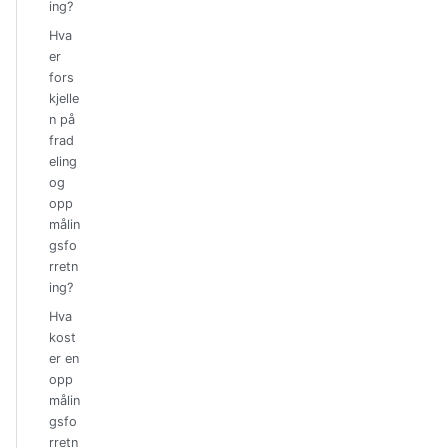
ing?
Hva
er
fors
kjelle
n på
frad
eling
og
opp
målin
gsfo
rretn
ing?
Hva
kost
er en
opp
målin
gsfo
rretn