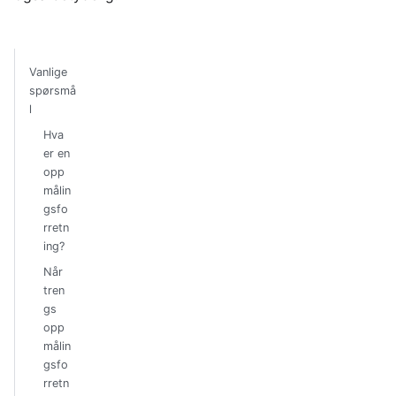
Vanlige
spørsmå
l
Hva
er en
opp
målin
gsfo
rretn
ing?
Når
tren
gs
opp
målin
gsfo
rretn