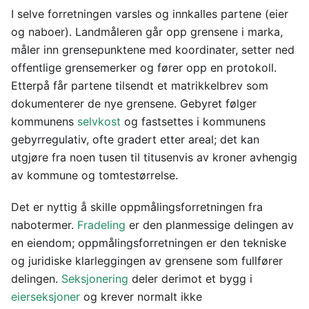
I selve forretningen varsles og innkalles partene (eier
og naboer). Landmåleren går opp grensene i marka,
måler inn grensepunktene med koordinater, setter ned
offentlige grensemerker og fører opp en protokoll.
Etterpå får partene tilsendt et matrikkelbrev som
dokumenterer de nye grensene. Gebyret følger
kommunens
selvkost
og fastsettes i kommunens
gebyrregulativ, ofte gradert etter areal; det kan
utgjøre fra noen tusen til titusenvis av kroner avhengig
av kommune og tomtestørrelse.
Det er nyttig å skille oppmålingsforretningen fra
nabotermer.
Fradeling
er den planmessige delingen av
en eiendom; oppmålingsforretningen er den tekniske
og juridiske klarleggingen av grensene som fullfører
delingen.
Seksjonering
deler derimot et bygg i
eierseksjoner
og krever normalt ikke