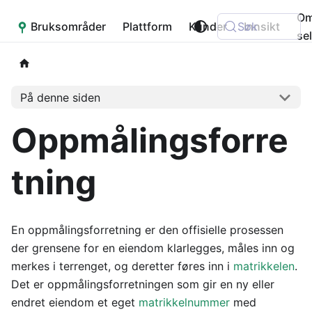
O
Bruksområder
Placepoint
Plattform
Kunder
Søk
Innsikt
se
På denne siden
Oppmålingsforre
tning
En oppmålingsforretning er den offisielle prosessen
der grensene for en eiendom klarlegges, måles inn og
merkes i terrenget, og deretter føres inn i
matrikkelen
.
Det er oppmålingsforretningen som gir en ny eller
endret eiendom et eget
matrikkelnummer
med