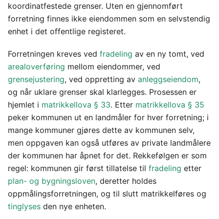
koordinatfestede grenser. Uten en gjennomført
forretning finnes ikke eiendommen som en selvstendig
enhet i det offentlige registeret.
Forretningen kreves ved
fradeling
av en ny tomt, ved
arealoverføring
mellom eiendommer, ved
grensejustering
, ved oppretting av
anleggseiendom
,
og når uklare grenser skal klarlegges. Prosessen er
hjemlet i
matrikkellova § 33
. Etter
matrikkellova § 35
peker kommunen ut en landmåler for hver forretning; i
mange kommuner gjøres dette av kommunen selv,
men oppgaven kan også utføres av private landmålere
der kommunen har åpnet for det. Rekkefølgen er som
regel: kommunen gir først tillatelse til
fradeling
etter
plan- og bygningsloven
, deretter holdes
oppmålingsforretningen, og til slutt matrikkelføres og
tinglyses
den nye enheten.