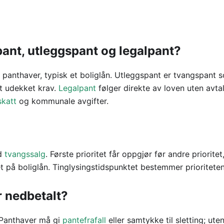
pant, utleggspant og legalpant?
og panthaver, typisk et boliglån. Utleggspant er tvangspant 
t udekket krav.
Legalpant
følger direkte av loven uten avtal
katt
og kommunale avgifter.
ed
tvangssalg
. Første prioritet får oppgjør før andre prioritet
et på boliglån. Tinglysingstidspunktet bestemmer prioriteten
r nedbetalt?
 Panthaver må gi
pantefrafall
eller samtykke til sletting; ute