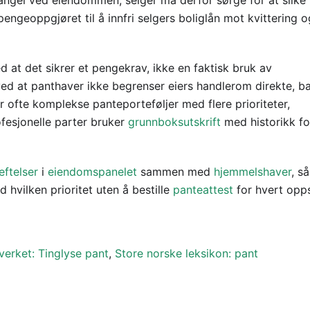
mangel ved eiendommen; selger må derfor sørge for at slike
 pengeoppgjøret til å innfri selgers boliglån mot kvittering o
d at det sikrer et pengekrav, ikke en faktisk bruk av
ed at panthaver ikke begrenser eiers handlerom direkte, b
 ofte komplekse panteporteføljer med flere prioriteter,
ofesjonelle parter bruker
grunnboksutskrift
med historikk fo
eftelser
i
eiendomspanelet
sammen med
hjemmelshaver
, s
 hvilken prioritet uten å bestille
panteattest
for hvert opps
verket: Tinglyse pant
,
Store norske leksikon: pant