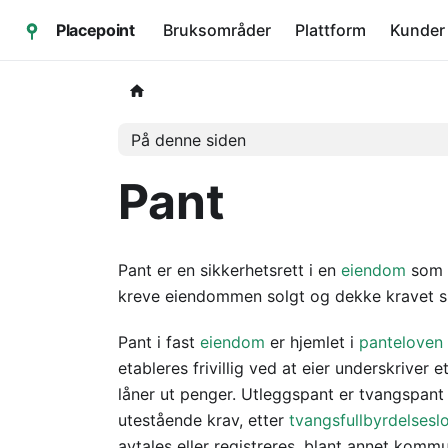
Placepoint
Bruksområder
Plattform
Kunder
På denne siden
Pant
Pant er en sikkerhetsrett i en
eiendom
som s
kreve eiendommen solgt og dekke kravet si
Pant i fast
eiendom
er hjemlet i
panteloven
etableres frivillig ved at eier underskriver e
låner ut penger. Utleggspant er tvangspan
utestående krav, etter
tvangsfullbyrdelsesl
avtales eller registreres, blant annet komm