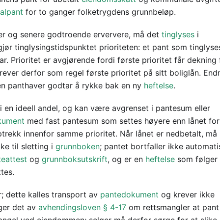
galpant
for to ganger folketrygdens grunnbeløp.
er og senere godtroende erververe, må det
tinglyses
i
jør tinglysingstidspunktet prioriteten: et pant som tinglyses
r. Prioritet er avgjørende fordi første prioritet får dekning 
rever derfor som regel første prioritet på sitt boliglån. End
 en panthaver godtar å rykke bak en ny
heftelse
.
i en ideell andel, og kan være avgrenset i pantesum eller
kument
med fast pantesum som settes høyere enn lånet for
trekk innenfor samme prioritet. Når lånet er nedbetalt, må
e til sletting i
grunnboken
; pantet bortfaller ikke automati
eattest
og
grunnboksutskrift
, og er en
heftelse
som følger
tes.
r; dette kalles transport av
pantedokument
og krever ikke
ger det av
avhendingsloven § 4-17
om rettsmangler at pan