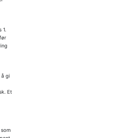
 1.
før
ring
 å gi
sk. Et
t som