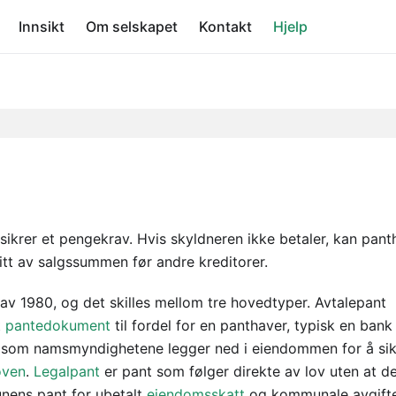
Innsikt
Om selskapet
Kontakt
Hjelp
ikrer et pengekrav. Hvis skyldneren ikke betaler, kan pant
tt av salgssummen før andre kreditorer.
av 1980, og det skilles mellom tre hovedtyper. Avtalepant
t
pantedokument
til fordel for en panthaver, typisk en ban
t som namsmyndighetene legger ned i eiendommen for å sik
oven
.
Legalpant
er pant som følger direkte av lov uten at d
unens pant for ubetalt
eiendomsskatt
og kommunale avgift