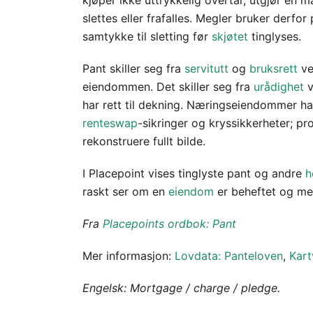
kjøper ikke uttrykkelig overtar, utgjør en 
slettes eller frafalles. Megler bruker derfor
samtykke til sletting før
skjøtet
tinglyses.
Pant skiller seg fra
servitutt
og
bruksrett
ve
eiendommen. Det skiller seg fra
urådighet
v
har rett til dekning. Næringseiendommer har
renteswap
-sikringer og kryssikkerheter; pr
rekonstruere fullt bilde.
I Placepoint vises tinglyste pant og andre
h
raskt ser om en
eiendom
er beheftet og med
Fra
Placepoints ordbok: Pant
Mer informasjon:
Lovdata: Panteloven
,
Kart
Engelsk: Mortgage / charge / pledge.