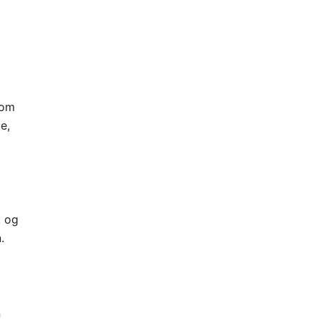
som
e,
, og
.
n