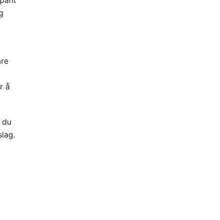
 pant
g
are
r å
å du
lag.