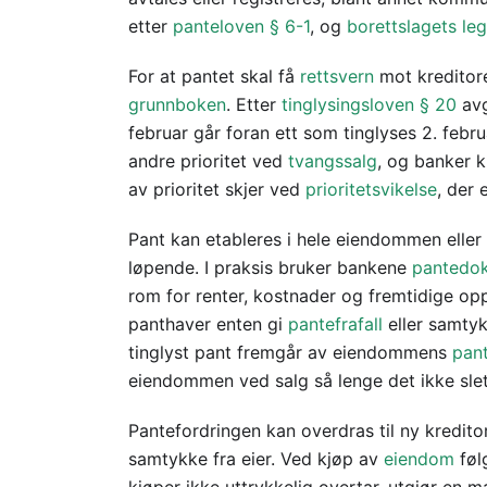
etter
panteloven § 6-1
, og
borettslagets
le
For at pantet skal få
rettsvern
mot kreditor
grunnboken
. Etter
tinglysingsloven § 20
avg
februar går foran ett som tinglyses 2. februa
andre prioritet ved
tvangssalg
, og banker k
av prioritet skjer ved
prioritetsvikelse
, der
Pant kan etableres i hele eiendommen eller 
løpende. I praksis bruker bankene
pantedo
rom for renter, kostnader og fremtidige opp
panthaver enten gi
pantefrafall
eller samtykk
tinglyst pant fremgår av eiendommens
pant
eiendommen ved salg så lenge det ikke slet
Pantefordringen kan overdras til ny kredito
samtykke fra eier. Ved kjøp av
eiendom
føl