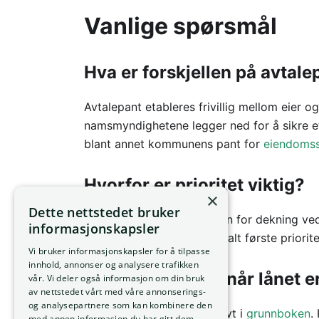
Vanlige spørsmål
Hva er forskjellen på avtale
Avtalepant etableres frivillig mellom eier 
namsmyndighetene legger ned for å sikre e
blant annet kommunens pant for
eiendomss
Hvorfor er prioritet viktig?
×
Dette nettstedet bruker
Prioritet avgjør rekkefølgen for dekning v
informasjonskapsler
banker krever derfor normalt første priorit
Vi bruker informasjonskapsler for å tilpasse
innhold, annonser og analysere trafikken
Bortfaller pantet når lånet e
vår. Vi deler også informasjon om din bruk
av nettstedet vårt med våre annonserings-
og analysepartnere som kan kombinere den
Nei, pantet må slettes aktivt i
grunnboken
.
med annen informasjon du har gitt dem