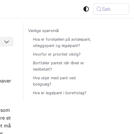
Søk
Vanlige spørsmål
Hva er forskjellen på avtalepant,
utleggspant og legalpant?
Hvorfor er prioritet viktig?
Bortfaller pantet når lånet er
nedbetalt?
Hva skjer med pant ved
haver
boligsalg?
Hva er legalpant i borettslag?
k som
re et
et må
er