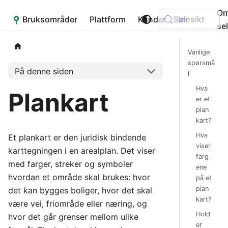
O
Bruksområder
Placepoint
Plattform
Kunder
Søk
Innsikt
se
Vanlige
spørsmå
På denne siden
l
Hva
Plankart
er et
plan
kart?
Hva
Et plankart er den juridisk bindende
viser
karttegningen i en arealplan. Det viser
farg
med farger, streker og symboler
ene
hvordan et område skal brukes: hvor
på et
plan
det kan bygges boliger, hvor det skal
kart?
være vei, friområde eller næring, og
Hold
hvor det går grenser mellom ulike
er