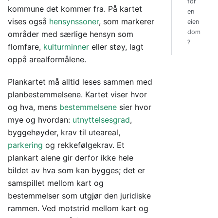
for
kommune det kommer fra. På kartet
en
vises også
hensynssoner
, som markerer
eien
dom
områder med særlige hensyn som
?
flomfare,
kulturminner
eller støy, lagt
oppå arealformålene.
Plankartet må alltid leses sammen med
planbestemmelsene. Kartet viser hvor
og hva, mens
bestemmelsene
sier hvor
mye og hvordan:
utnyttelsesgrad
,
byggehøyder, krav til uteareal,
parkering
og rekkefølgekrav. Et
plankart alene gir derfor ikke hele
bildet av hva som kan bygges; det er
samspillet mellom kart og
bestemmelser som utgjør den juridiske
rammen. Ved motstrid mellom kart og