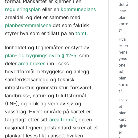
formål. Plankartet er kjernen i en
det å
reguleringsplan
eller en
kommuneplans
lese
arealdel, og det er sammen med
plan
karte
planbestemmelsene
det som faktisk
t?
styrer hva som er tillatt på en
tomt
.
Hva
er en
Innholdet og tegnemåten er styrt av
hens
plan- og bygningsloven § 12-5
, som
ynss
deler
arealbruken
inn i seks
one
hovedformål: bebyggelse og anlegg,
på
plan
samferdselsanlegg og teknisk
karte
infrastruktur, grønnstruktur, forsvaret,
t?
landbruks-, natur- og friluftsformål
Hvilk
(LNF), og bruk og vern av sjø og
et
vassdrag. Hvert område på kartet er
plan
fargelagt etter sitt
arealformål
, og en
kart
gjeld
nasjonal tegneregelstandard sikrer at et
er
plankart leses likt uansett hvilken