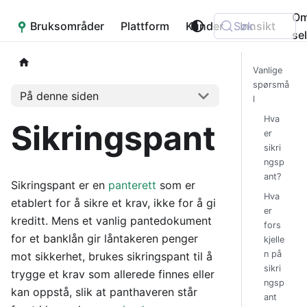
O
Bruksområder
Placepoint
Plattform
Kunder
Søk
Innsikt
se
Vanlige
spørsmå
På denne siden
l
Hva
Sikringspant
er
sikri
ngsp
ant?
Sikringspant er en
panterett
som er
Hva
etablert for å sikre et krav, ikke for å gi
er
kreditt. Mens et vanlig pantedokument
fors
for et banklån gir låntakeren penger
kjelle
n på
mot sikkerhet, brukes sikringspant til å
sikri
trygge et krav som allerede finnes eller
ngsp
kan oppstå, slik at panthaveren står
ant