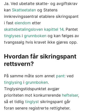
Ja. Ved ubetalte skatte- og avgiftskrav
kan
Skatteetaten
og Statens
innkrevingssentral etablere sikringspant
i fast
eiendom
etter
skattebetalingsloven kapittel 14
. Pantet
tinglyses
i
grunnboken
og kan følges av
tvangssalg hvis kravet ikke gjøres opp.
Hvordan får sikringspant
rettsvern?
På samme måte som annet
pant
: ved
tinglysing
i
grunnboken
.
Tinglysingstidspunktet avgjør
prioriteten mot konkurrerende
heftelser
,
så et tidlig
tinglyst
sikringspant går
foran senere registrerte rettigheter.