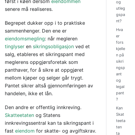
først i køen dersom
eiendommen
og
senere må realiseres.
utleg
gspa
nt?
Begrepet dukker opp i to praktiske
Hva
sammenhenger. Den ene er
er
eiendomsmegling
: når megleren
fors
tinglyser
en
sikringsobligasjon
ved et
kjelle
salg, etableres et sikringspant med
n på
meglerens oppgjørsforetak som
sikri
ngsp
panthaver, for å sikre at oppgjøret
ant
mellom kjøper og selger går trygt.
og
Pantet sikrer altså gjennomføringen av
legal
handelen, ikke et lån.
pant
?
Den andre er offentlig innkreving.
Kan
Skatteetaten
og Statens
Skat
teeta
innkrevingssentral kan ta sikringspant i
ten
fast
eiendom
for skatte- og avgiftskrav.
ta