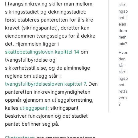
I tvangsinnkreving skiller man mellom
sikri
sikringsstadiet og dekningsstadiet:
ngsp
ant i
først etableres panteretten for å sikre
eien
kravet (sikringspantet), deretter kan
dom
eiendommen tvangsselges for å dekke
men
det. Hjemmelen ligger i
min?
skattebetalingsloven kapittel 14
om
Hvor
tvangsfullbyrdelse og
dan
får
sikkerhetsstillelse, og de alminnelige
sikri
reglene om utlegg står i
ngsp
tvangsfullbyrdelsesloven kapittel 7
. Den
ant
panteretten innkrevingsmyndigheten
retts
vern
oppnår gjennom en utleggsforretning,
?
kalles
utleggspant
; sikringspant
beskriver funksjonen og det stadiet
pantet befinner seg på.