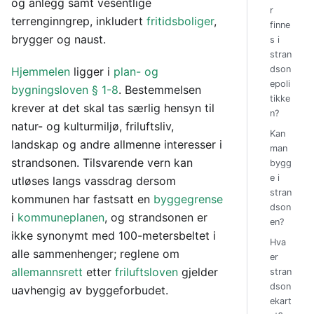
og anlegg samt vesentlige
r
terrenginngrep, inkludert
fritidsboliger
,
finne
brygger og naust.
s i
stran
dson
Hjemmelen
ligger i
plan- og
epoli
bygningsloven § 1-8
. Bestemmelsen
tikke
krever at det skal tas særlig hensyn til
n?
natur- og kulturmiljø, friluftsliv,
Kan
landskap og andre allmenne interesser i
man
strandsonen. Tilsvarende vern kan
bygg
e i
utløses langs vassdrag dersom
stran
kommunen har fastsatt en
byggegrense
dson
i
kommuneplanen
, og strandsonen er
en?
ikke synonymt med 100-metersbeltet i
Hva
alle sammenhenger; reglene om
er
allemannsrett
etter
friluftsloven
gjelder
stran
dson
uavhengig av byggeforbudet.
ekart