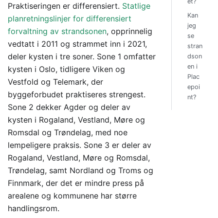
et?
Praktiseringen er differensiert.
Statlige
Kan
planretningslinjer for differensiert
jeg
forvaltning av strandsonen
, opprinnelig
se
vedtatt i 2011 og strammet inn i 2021,
stran
deler kysten i tre soner. Sone 1 omfatter
dson
en i
kysten i Oslo, tidligere Viken og
Plac
Vestfold og Telemark, der
epoi
byggeforbudet praktiseres strengest.
nt?
Sone 2 dekker Agder og deler av
kysten i Rogaland, Vestland, Møre og
Romsdal og Trøndelag, med noe
lempeligere praksis. Sone 3 er deler av
Rogaland, Vestland, Møre og Romsdal,
Trøndelag, samt Nordland og Troms og
Finnmark, der det er mindre press på
arealene og kommunene har større
handlingsrom.