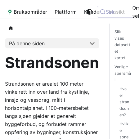
O
Bruksområder
Placepoint
Plattform
Kunder
Søk
Innsikt
se
Slik
vises
På denne siden
datasett
et i
Strandsonen
kartet
Vanlige
spørsmå
l
Strandsonen er arealet 100 meter
Hva
vinkelrett inn over land fra kystlinje,
er
innsjø og vassdrag, målt i
stran
horisontalplanet. I 100-metersbeltet
dson
en?
langs sjøen gjelder et generelt
byggeforbud, og forbudet rammer
Hvilk
e
oppføring av bygninger, konstruksjoner
sone