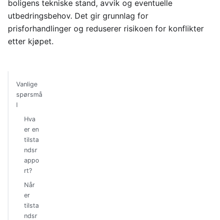
boligens tekniske stand, avvik og eventuelle
utbedringsbehov. Det gir grunnlag for
prisforhandlinger og reduserer risikoen for konflikter
etter kjøpet.
Vanlige
spørsmå
l
Hva
er en
tilsta
ndsr
appo
rt?
Når
er
tilsta
ndsr