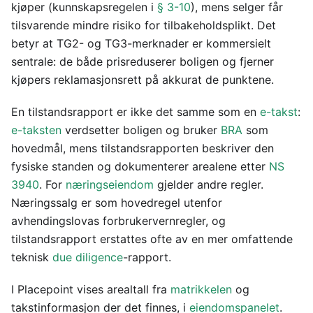
kjøper (kunnskapsregelen i
§ 3-10
), mens selger får
tilsvarende mindre risiko for tilbakeholdsplikt. Det
betyr at TG2- og TG3-merknader er kommersielt
sentrale: de både prisreduserer boligen og fjerner
kjøpers reklamasjonsrett på akkurat de punktene.
En tilstandsrapport er ikke det samme som en
e-takst
:
e-taksten
verdsetter boligen og bruker
BRA
som
hovedmål, mens tilstandsrapporten beskriver den
fysiske standen og dokumenterer arealene etter
NS
3940
. For
næringseiendom
gjelder andre regler.
Næringssalg er som hovedregel utenfor
avhendingslovas forbrukervernregler, og
tilstandsrapport erstattes ofte av en mer omfattende
teknisk
due diligence
-rapport.
I Placepoint vises arealtall fra
matrikkelen
og
takstinformasjon der det finnes, i
eiendomspanelet
.