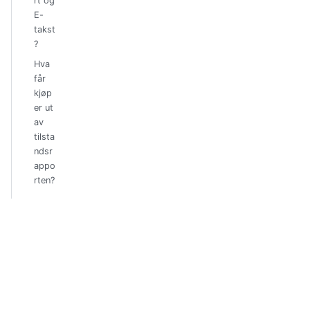
rt og
E-
takst
?
Hva
får
kjøp
er ut
av
tilsta
ndsr
appo
rten?