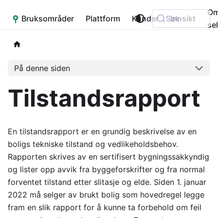
O
Bruksområder
Placepoint
Plattform
Kunder
Søk
Innsikt
se
På denne siden
Tilstandsrapport
En tilstandsrapport er en grundig beskrivelse av en
boligs tekniske tilstand og vedlikeholdsbehov.
Rapporten skrives av en sertifisert bygningssakkyndig
og lister opp avvik fra byggeforskrifter og fra normal
forventet tilstand etter slitasje og elde. Siden 1. januar
2022 må selger av brukt bolig som hovedregel legge
fram en slik rapport for å kunne ta forbehold om feil