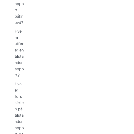
appo
rt
påkr
evd?
Hve
m
utfør
er en
tilsta
ndsr
appo
rt?
Hva
er
fors
kjelle
n på
tilsta
ndsr
appo