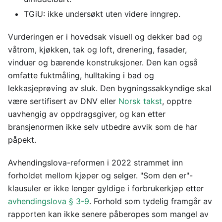
TGiU: ikke undersøkt uten videre inngrep.
Vurderingen er i hovedsak visuell og dekker bad og
våtrom, kjøkken, tak og loft, drenering, fasader,
vinduer og bærende konstruksjoner. Den kan også
omfatte fuktmåling, hulltaking i bad og
lekkasjeprøving av sluk. Den bygningssakkyndige skal
være sertifisert av DNV eller
Norsk takst
, opptre
uavhengig av oppdragsgiver, og kan etter
bransjenormen ikke selv utbedre avvik som de har
påpekt.
Avhendingslova-reformen i 2022 strammet inn
forholdet mellom kjøper og selger. "Som den er"-
klausuler er ikke lenger gyldige i forbrukerkjøp etter
avhendingslova § 3-9
. Forhold som tydelig framgår av
rapporten kan ikke senere påberopes som mangel av