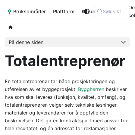
O
Bruksområder
Placepoint
Plattform
Kunder
Søk
Innsikt
se
På denne siden
Totalentreprenør
En totalentreprenør tar både prosjekteringen og
utførelsen av et byggeprosjekt.
Byggherren
beskriver
hva som skal leveres (funksjon, kvalitet, omfang), og
totalentreprenøren velger selv tekniske løsninger,
materialer og leverandører for å oppfylle den
beskrivelsen. Det gir én kontraktspart med ansvar for
hele resultatet, og én adressat for reklamasjoner.