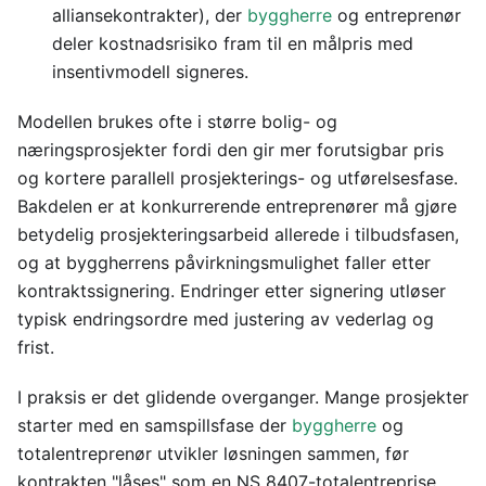
alliansekontrakter), der
byggherre
og entreprenør
deler kostnadsrisiko fram til en målpris med
insentivmodell signeres.
Modellen brukes ofte i større bolig- og
næringsprosjekter fordi den gir mer forutsigbar pris
og kortere parallell prosjekterings- og utførelsesfase.
Bakdelen er at konkurrerende entreprenører må gjøre
betydelig prosjekteringsarbeid allerede i tilbudsfasen,
og at byggherrens påvirkningsmulighet faller etter
kontraktssignering. Endringer etter signering utløser
typisk endringsordre med justering av vederlag og
frist.
I praksis er det glidende overganger. Mange prosjekter
starter med en samspillsfase der
byggherre
og
totalentreprenør utvikler løsningen sammen, før
kontrakten "låses" som en NS 8407-totalentreprise.