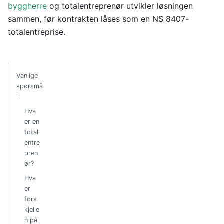
byggherre
og totalentreprenør utvikler løsningen
sammen, før kontrakten låses som en NS 8407-
totalentreprise.
Vanlige
spørsmå
l
Hva
er en
total
entre
pren
ør?
Hva
er
fors
kjelle
n på