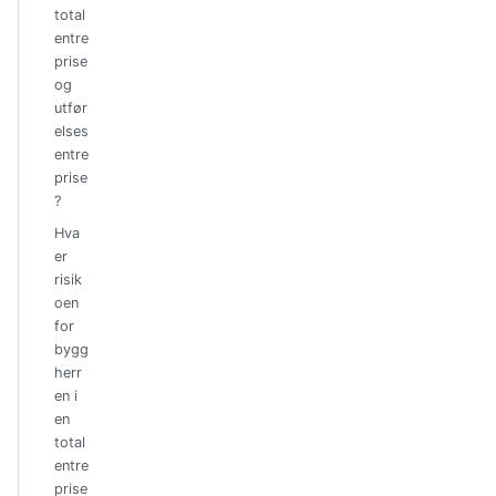
total
entre
prise
og
utfør
elses
entre
prise
?
Hva
er
risik
oen
for
bygg
herr
en i
en
total
entre
prise