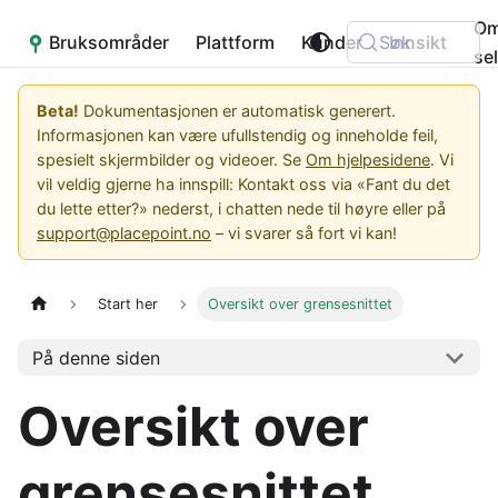
O
Bruksområder
Placepoint
Plattform
Kunder
Søk
Innsikt
se
Beta!
Dokumentasjonen er automatisk generert.
Informasjonen kan være ufullstendig og inneholde feil,
spesielt skjermbilder og videoer. Se
Om hjelpesidene
. Vi
vil veldig gjerne ha innspill: Kontakt oss via «Fant du det
du lette etter?» nederst, i chatten nede til høyre eller på
support@placepoint.no
– vi svarer så fort vi kan!
Start her
Oversikt over grensesnittet
På denne siden
Oversikt over
grensesnittet