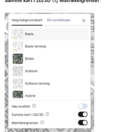
Samme kart i 2D/3D
og
Matrikkelgrenser
.