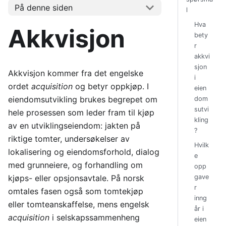
På denne siden
l
Hva
Akkvisjon
bety
r
akkvi
sjon
Akkvisjon kommer fra det engelske
i
ordet
acquisition
og betyr oppkjøp. I
eien
eiendomsutvikling brukes begrepet om
dom
sutvi
hele prosessen som leder fram til kjøp
kling
av en utviklingseiendom: jakten på
?
riktige tomter, undersøkelser av
Hvilk
lokalisering og eiendomsforhold, dialog
e
med grunneiere, og forhandling om
opp
kjøps- eller opsjonsavtale. På norsk
gave
r
omtales fasen også som tomtekjøp
inng
eller tomteanskaffelse, mens engelsk
år i
acquisition
i selskapssammenheng
eien