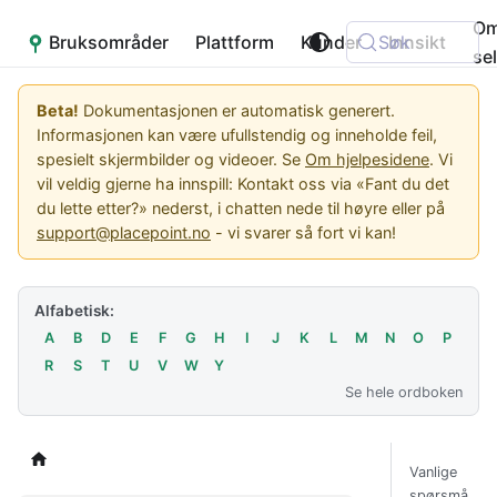
O
Bruksområder
Placepoint
Plattform
Kunder
Søk
Innsikt
se
Beta!
Dokumentasjonen er automatisk generert.
Informasjonen kan være ufullstendig og inneholde feil,
spesielt skjermbilder og videoer. Se
Om hjelpesidene
. Vi
vil veldig gjerne ha innspill: Kontakt oss via «Fant du det
du lette etter?» nederst, i chatten nede til høyre eller på
support@placepoint.no
- vi svarer så fort vi kan!
Alfabetisk:
A
B
D
E
F
G
H
I
J
K
L
M
N
O
P
R
S
T
U
V
W
Y
Se hele ordboken
Vanlige
spørsmå