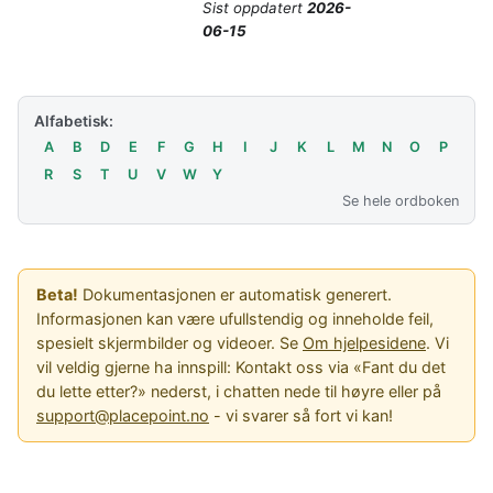
Sist oppdatert
2026-
06-15
Alfabetisk:
A
B
D
E
F
G
H
I
J
K
L
M
N
O
P
R
S
T
U
V
W
Y
Se hele ordboken
Beta!
Dokumentasjonen er automatisk generert.
Informasjonen kan være ufullstendig og inneholde feil,
spesielt skjermbilder og videoer. Se
Om hjelpesidene
. Vi
vil veldig gjerne ha innspill: Kontakt oss via «Fant du det
du lette etter?» nederst, i chatten nede til høyre eller på
support@placepoint.no
- vi svarer så fort vi kan!