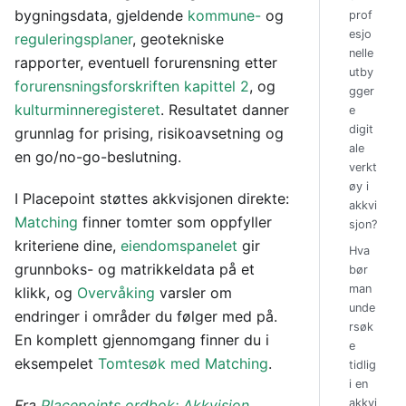
bygningsdata, gjeldende
kommune-
og
prof
esjo
reguleringsplaner
, geotekniske
nelle
rapporter, eventuell forurensning etter
utby
forurensningsforskriften kapittel 2
, og
gger
kulturminneregisteret
. Resultatet danner
e
digit
grunnlag for prising, risikoavsetning og
ale
en go/no-go-beslutning.
verkt
øy i
I Placepoint støttes akkvisjonen direkte:
akkvi
Matching
finner tomter som oppfyller
sjon?
kriteriene dine,
eiendomspanelet
gir
Hva
grunnboks- og matrikkeldata på et
bør
man
klikk, og
Overvåking
varsler om
unde
endringer i områder du følger med på.
rsøk
En komplett gjennomgang finner du i
e
eksempelet
Tomtesøk med Matching
.
tidlig
i en
Fra
Placepoints ordbok: Akkvisjon
akkvi