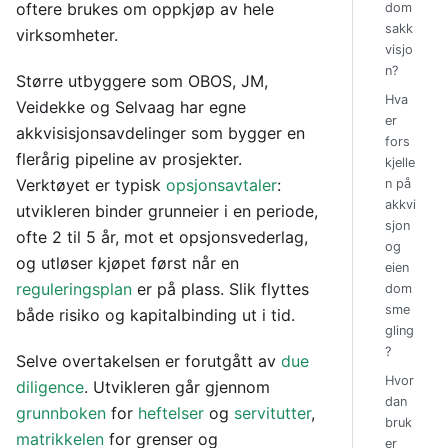
oftere brukes om oppkjøp av hele
dom
sakk
virksomheter.
visjo
n?
Større utbyggere som OBOS, JM,
Hva
Veidekke og Selvaag har egne
er
akkvisisjonsavdelinger som bygger en
fors
flerårig pipeline av prosjekter.
kjelle
Verktøyet er typisk
opsjonsavtaler
:
n på
akkvi
utvikleren binder grunneier i en periode,
sjon
ofte 2 til 5 år, mot et opsjonsvederlag,
og
og utløser kjøpet først når en
eien
reguleringsplan
er på plass. Slik flyttes
dom
sme
både risiko og kapitalbinding ut i tid.
gling
?
Selve overtakelsen er forutgått av
due
Hvor
diligence
. Utvikleren går gjennom
dan
grunnboken
for
heftelser
og
servitutter
,
bruk
matrikkelen
for grenser og
er