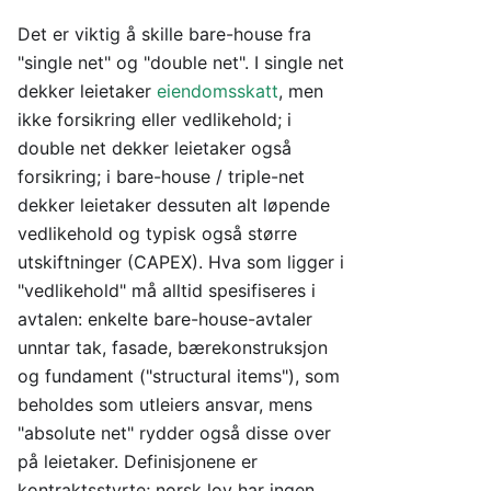
Det er viktig å skille bare-house fra
"single net" og "double net". I single net
dekker leietaker
eiendomsskatt
, men
ikke forsikring eller vedlikehold; i
double net dekker leietaker også
forsikring; i bare-house / triple-net
dekker leietaker dessuten alt løpende
vedlikehold og typisk også større
utskiftninger (CAPEX). Hva som ligger i
"vedlikehold" må alltid spesifiseres i
avtalen: enkelte bare-house-avtaler
unntar tak, fasade, bærekonstruksjon
og fundament ("structural items"), som
beholdes som utleiers ansvar, mens
"absolute net" rydder også disse over
på leietaker. Definisjonene er
kontraktsstyrte; norsk lov har ingen