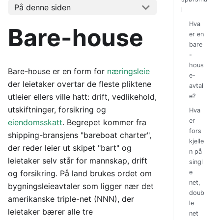
På denne siden
l
Hva
Bare-house
er en
bare
-
hous
Bare-house er en form for
næringsleie
e-
der leietaker overtar de fleste pliktene
avtal
utleier ellers ville hatt: drift, vedlikehold,
e?
utskiftninger, forsikring og
Hva
er
eiendomsskatt
. Begrepet kommer fra
fors
shipping-bransjens "bareboat charter",
kjelle
der reder leier ut skipet "bart" og
n på
leietaker selv står for mannskap, drift
singl
og forsikring. På land brukes ordet om
e
net,
bygningsleieavtaler som ligger nær det
doub
amerikanske triple-net (NNN), der
le
leietaker bærer alle tre
net