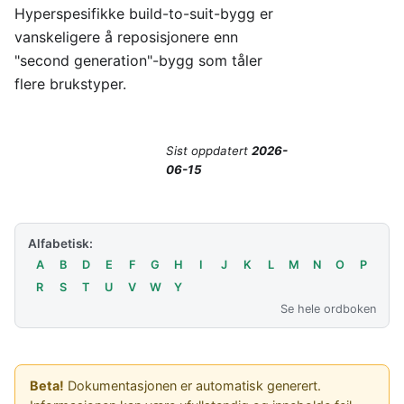
Hyperspesifikke build-to-suit-bygg er
vanskeligere å reposisjonere enn
"second generation"-bygg som tåler
flere brukstyper.
Sist oppdatert
2026-
06-15
Alfabetisk:
A
B
D
E
F
G
H
I
J
K
L
M
N
O
P
R
S
T
U
V
W
Y
Se hele ordboken
Beta!
Dokumentasjonen er automatisk generert.