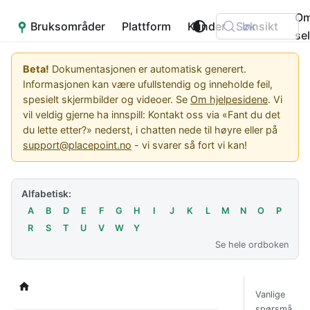
O
Bruksområder
Placepoint
Plattform
Kunder
Søk
Innsikt
se
Beta!
Dokumentasjonen er automatisk generert.
Informasjonen kan være ufullstendig og inneholde feil,
spesielt skjermbilder og videoer. Se
Om hjelpesidene
. Vi
vil veldig gjerne ha innspill: Kontakt oss via «Fant du det
du lette etter?» nederst, i chatten nede til høyre eller på
support@placepoint.no
- vi svarer så fort vi kan!
Alfabetisk:
A
B
D
E
F
G
H
I
J
K
L
M
N
O
P
R
S
T
U
V
W
Y
Se hele ordboken
Vanlige
spørsmå