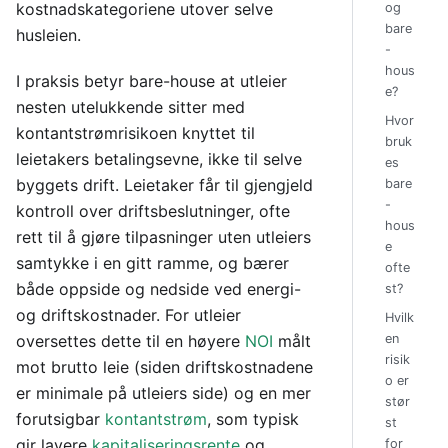
kostnadskategoriene utover selve
og
bare
husleien.
-
hous
I praksis betyr bare-house at utleier
e?
nesten utelukkende sitter med
Hvor
kontantstrømrisikoen knyttet til
bruk
leietakers betalingsevne, ikke til selve
es
byggets drift. Leietaker får til gjengjeld
bare
-
kontroll over driftsbeslutninger, ofte
hous
rett til å gjøre tilpasninger uten utleiers
e
samtykke i en gitt ramme, og bærer
ofte
både oppside og nedside ved energi-
st?
og driftskostnader. For utleier
Hvilk
oversettes dette til en høyere
NOI
målt
en
risik
mot brutto leie (siden driftskostnadene
o er
er minimale på utleiers side) og en mer
stør
forutsigbar
kontantstrøm
, som typisk
st
gir lavere
kapitaliseringsrente
og
for