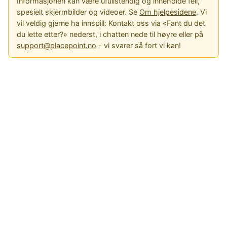
Informasjonen kan være ufullstendig og inneholde feil,
spesielt skjermbilder og videoer. Se
Om hjelpesidene
. Vi
vil veldig gjerne ha innspill: Kontakt oss via «Fant du det
du lette etter?» nederst, i chatten nede til høyre eller på
support@placepoint.no
- vi svarer så fort vi kan!