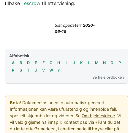
tilbake i
escrow
til ettervisning.
Sist oppdatert
2026-
06-15
Alfabetisk:
A
B
D
E
F
G
H
I
J
K
L
M
N
O
P
R
S
T
U
V
W
Y
Se hele ordboken
Beta!
Dokumentasjonen er automatisk generert.
Informasjonen kan være ufullstendig og inneholde feil,
spesielt skjermbilder og videoer. Se
Om hjelpesidene
. Vi
vil veldig gjerne ha innspill: Kontakt oss via «Fant du det
du lette etter?» nederst, i chatten nede til høyre eller på