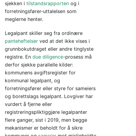
sjekken i
tilstandsrapporten
og i
forretningsfører-uttalelsen som
meglerne henter.
Legalpant skiller seg fra ordinære
panteheftelser
ved at det ikke vises i
grunnbokutdraget eller andre tinglyste
registre. En
due diligence
-prosess må
derfor sjekke parallelle kilder:
kommunens avgiftsregister for
kommunal legalpant, og
forretningsfører eller styre for sameiers
og borettslags legalpant. Lovgiver har
vurdert å fjerne eller
registreringspliktiggjøre legalpanter
flere ganger, sist i 2019, men begge
mekanismer er beholdt for å sikre
kommuner og
sameier
mot misligholdte