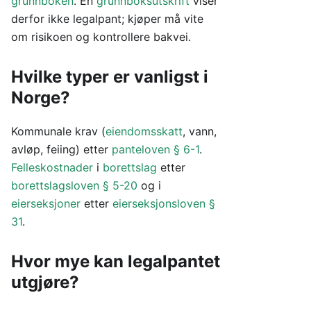
grunnboken
. En
grunnboksutskrift
viser
derfor ikke legalpant; kjøper må vite
om risikoen og kontrollere bakvei.
Hvilke typer er vanligst i
Norge?
Kommunale krav (
eiendomsskatt
, vann,
avløp, feiing) etter
panteloven § 6-1
.
Felleskostnader
i
borettslag
etter
borettslagsloven § 5-20
og i
eierseksjoner
etter
eierseksjonsloven §
31
.
Hvor mye kan legalpantet
utgjøre?