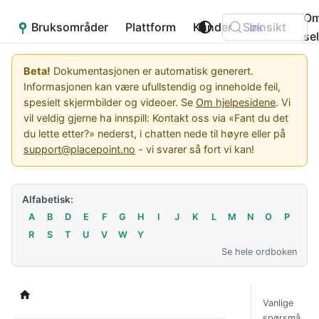
O
Bruksområder
Placepoint
Plattform
Kunder
Søk
Innsikt
se
Beta!
Dokumentasjonen er automatisk generert.
Informasjonen kan være ufullstendig og inneholde feil,
spesielt skjermbilder og videoer. Se
Om hjelpesidene
. Vi
vil veldig gjerne ha innspill: Kontakt oss via «Fant du det
du lette etter?» nederst, i chatten nede til høyre eller på
support@placepoint.no
- vi svarer så fort vi kan!
Alfabetisk:
A
B
D
E
F
G
H
I
J
K
L
M
N
O
P
R
S
T
U
V
W
Y
Se hele ordboken
Vanlige
spørsmå