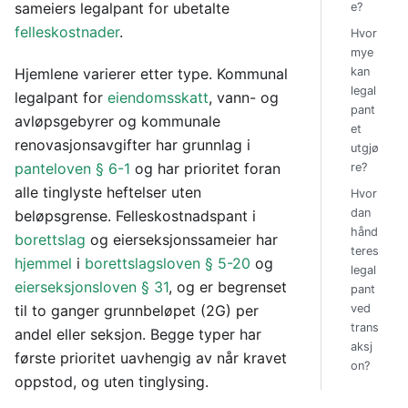
sameiers legalpant for ubetalte
e?
felleskostnader
.
Hvor
mye
Hjemlene varierer etter type. Kommunal
kan
legal
legalpant for
eiendomsskatt
, vann- og
pant
avløpsgebyrer og kommunale
et
renovasjonsavgifter har grunnlag i
utgjø
panteloven § 6-1
og har prioritet foran
re?
alle tinglyste heftelser uten
Hvor
dan
beløpsgrense. Felleskostnadspant i
hånd
borettslag
og eierseksjonssameier har
teres
hjemmel
i
borettslagsloven § 5-20
og
legal
eierseksjonsloven § 31
, og er begrenset
pant
til to ganger grunnbeløpet (2G) per
ved
trans
andel eller seksjon. Begge typer har
aksj
første prioritet uavhengig av når kravet
on?
oppstod, og uten tinglysing.