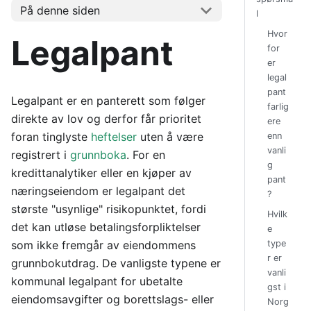
På denne siden
l
Hvor
Legalpant
for
er
legal
pant
Legalpant er en panterett som følger
farlig
direkte av lov og derfor får prioritet
ere
foran tinglyste
heftelser
uten å være
enn
vanli
registrert i
grunnboka
. For en
g
kredittanalytiker eller en kjøper av
pant
næringseiendom er legalpant det
?
største "usynlige" risikopunktet, fordi
Hvilk
det kan utløse betalingsforpliktelser
e
som ikke fremgår av eiendommens
type
r er
grunnbokutdrag. De vanligste typene er
vanli
kommunal legalpant for ubetalte
gst i
eiendomsavgifter og borettslags- eller
Norg